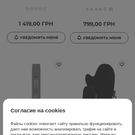
1
1 419,00 ГРН
799,00 ГРН
УВЕДОМИТЬ МЕНЯ
УВЕДОМИТЬ МЕНЯ
Согласие на cookies
TanExpert - MineTan
St. Moriz - Набор
Файлы cookies помогают сайту правильно функционировать,
Ultra Dark - Пенка для
перчаток для нанесения
дают нам возможность анализировать трафик на сайте и
автозагара - 200ml
автозагара - Face + Body
показывать вам персонализированную рекламу. Ниже вы