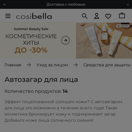
Доставка с любовью
Подарочные карты
Блог
Спроси косметолога
Познакомимся?
Доставка с любовью
Подарочные карты
Блог
Главная
Уход за лицом
Средства для защиты 
Автозагар для лица
Количество продуктов:
14
Эффект поцелованной солнцем кожи? С автозагаром
для лица это возможно в течение всего года! Такая
косметика бронзирует кожу и подчеркивает загар.
Добавьте коже лица солнечного сияния!