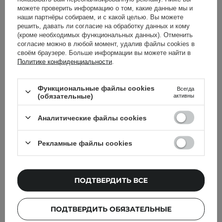
Double-Sided Tanning
можете проверить информацию о том, какие данные мы и
Mitt Set - 2шт
наши партнёры собираем, и с какой целью. Вы можете
решить, давать ли согласие на обработку данных и кому
(кроме необходимых функциональных данных). Отменить
3
согласие можно в любой момент, удалив файлы cookies в
своём браузере. Больше информации вы можете найти в
799,00 ГРН
450,00 ГРН
Политике конфиденциальности
.
УВЕДОМИТЬ МЕНЯ
УВЕДОМИТЬ МЕНЯ
Функциональные файлы cookies
Всегда
(обязательные)
активны
Аналитические файлы cookies
Рекламные файлы cookies
ПОДТВЕРДИТЬ ВСЕ
ПОДТВЕРДИТЬ ОБЯЗАТЕЛЬНЫЕ
St. Moriz - Увлажняющая
St. Moriz - Сыворотка