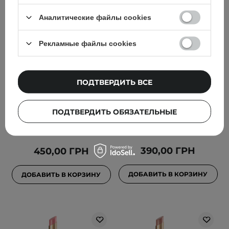
Аналитические файлы cookies
Рекламные файлы cookies
Dasique - Melting Candy
Paese - GlowyPop Lip
Balm - Увлажняющий
Serum - Сыворотка для
ПОДТВЕРДИТЬ ВСЕ
бальзам для губ с
губ в форме сияющей
пигментом - #04 Nudy
помады - 500 Frosted
Fig - 1,5g
Plum - 2,2g
ПОДТВЕРДИТЬ ОБЯЗАТЕЛЬНЫЕ
1
390,00 ГРН
450,00 ГРН
ДОБАВИТЬ В КОРЗИНУ
ДОБАВИТЬ В КОРЗИНУ