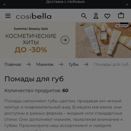
Подарочные карты
Блог
Спроси косметолога
Познакомимся?
Доставка с любовью
Подарочные карты
Блог
Главная
Макияж
Губы
Помады для губ
Помады для губ
Количество продуктов:
60
Помады наполняют губы цветом, придавая им четкий
контур и очаровательный вид. В нашем магазине они
доступны в разных формах – жидкие или стандартные
стики. Они дополняют макияж, привлекая внимание к
губам. Просмотрите наш ассортимент и найдите