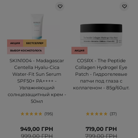
АКЦИЯ
БЕСТСЕЛЛЕР
ВЫБОР КОСМЕТОЛОГА
АКЦИЯ
SKIN1004 - Madagascar
COSRX - The Peptide
Centella Hyalu-Cica
Collagen Hydrogel Eye
Water-Fit Sun Serum
Patch - Гидрогелевые
SPF50+ PA++++ -
патчи под глаза с
Увлажняющий
коллагеном - 85g/60шт.
солнцезащитный крем -
50мл
195
37
949,00 ГРН
719,00 ГРН
999,00 ГРН
799,00 ГРН