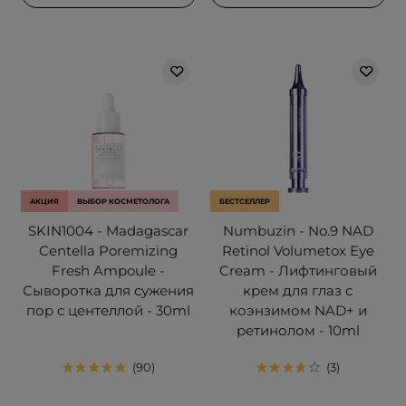
АКЦИЯ
ВЫБОР КОСМЕТОЛОГА
БЕСТСЕЛЛЕР
SKIN1004 - Madagascar
Numbuzin - No.9 NAD
Centella Poremizing
Retinol Volumetox Eye
Fresh Ampoule -
Cream - Лифтинговый
Сыворотка для сужения
крем для глаз с
пор с центеллой - 30ml
коэнзимом NAD+ и
ретинолом - 10ml
90
3