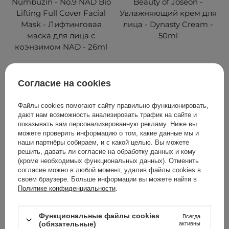
Numbuzin - No.9 NAD Bio
Beauty of Joseon -
Lifting Full Cover Facial
Увлажняющий крем для
Mask - Лифтинговая
лица - Dynasty Cream -
маска для лица с
50ml
коэнзимом NAD - 26ml
42
296
Согласие на cookies
171,00 ГРН
759,00 ГРН
190,00 ГРН
Файлы cookies помогают сайту правильно функционировать,
дают нам возможность анализировать трафик на сайте и
показывать вам персонализированную рекламу. Ниже вы
ДОБАВИТЬ В КОРЗИНУ
ДОБАВИТЬ В КОРЗИНУ
можете проверить информацию о том, какие данные мы и
наши партнёры собираем, и с какой целью. Вы можете
решить, давать ли согласие на обработку данных и кому
(кроме необходимых функциональных данных). Отменить
согласие можно в любой момент, удалив файлы cookies в
своём браузере. Больше информации вы можете найти в
Политике конфиденциальности
.
Функциональные файлы cookies
Всегда
(обязательные)
активны