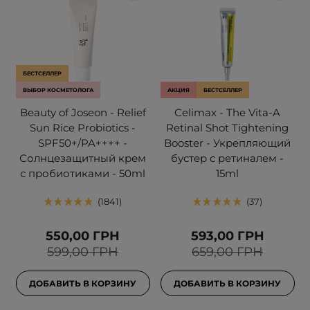
БЕСТСЕЛЛЕР
ВЫБОР КОСМЕТОЛОГА
АКЦИЯ
БЕСТСЕЛЛЕР
Beauty of Joseon - Relief
Celimax - The Vita-A
Sun Rice Probiotics -
Retinal Shot Tightening
SPF50+/PA++++ -
Booster - Укрепляющий
Солнцезащитный крем
бустер с ретиналем -
с пробиотиками - 50ml
15ml
1841
37
550,00 ГРН
593,00 ГРН
599,00 ГРН
659,00 ГРН
ДОБАВИТЬ В КОРЗИНУ
ДОБАВИТЬ В КОРЗИНУ