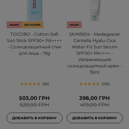
АКЦИЯ
БЕСТСЕЛЛЕР
АКЦИЯ
TOCOBO - Cotton Soft
SKIN1004 - Madagascar
Sun Stick SPF50+ PA++++
Centella Hyalu-Cica
- Солнцезащитный стик
Water-Fit Sun Serum
для лица - 19g
SPF50+ PA++++ -
Увлажняющий
солнцезащитный крем -
15ml
59
195
503,00 ГРН
398,00 ГРН
529,00 ГРН
419,00 ГРН
ДОБАВИТЬ В КОРЗИНУ
ДОБАВИТЬ В КОРЗИНУ