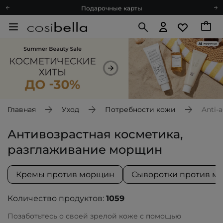
Подарочные карты
Блог
Спроси косметолога
Познакомимся?
Доставка с любовью
Подарочные карты
Блог
Главная
Уход
Потребности кожи
Anti-
Антивозрастная косметика,
разглаживание морщин
Кремы против морщин
Сыворотки против м
Количество продуктов:
1059
Позаботьтесь о своей зрелой коже с помощью