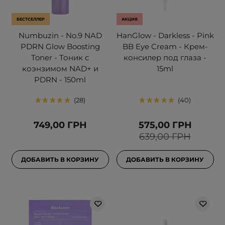
БЕСТСЕЛЛЕР
АКЦИЯ
Numbuzin - No.9 NAD
HanGlow - Darkless - Pink
PDRN Glow Boosting
BB Eye Cream - Крем-
Toner - Тоник с
консилер под глаза -
коэнзимом NAD+ и
15ml
PDRN - 150ml
28
40
749,00 ГРН
575,00 ГРН
639,00 ГРН
ДОБАВИТЬ В КОРЗИНУ
ДОБАВИТЬ В КОРЗИНУ