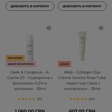
ДОБАВИТЬ В КОРЗИНУ
ДОБАВИТЬ В КОРЗИНУ
БЕСТСЕЛЛЕР
ВЫБОР КОСМЕТОЛОГА
АКЦИЯ
Geek & Gorgeous - A-
Abib - Collagen Eye
Game 20 - Сыворотка с
Crème Jericho Rose Tube
ретиналем 0,2% и
- Крем под глаза с
эктоином - 30ml
коллагеном - 30ml
21
24
1 060,00 ГРН
607,00 ГРН