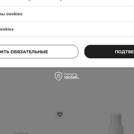
СМЕТОЛОГА
лы cookies
orgeous - Power Peptides -
Geek&Gorgeous - Zero Fe
улирующая сыворотка с
Невесомый солнцезащи
ookies
пептидами - 30ml
SPF50 - 75ml
ИТЬ ОБЯЗАТЕЛЬНЫЕ
ПОДТВЕ
85
14
779,00 ГРН
649,00 ГР