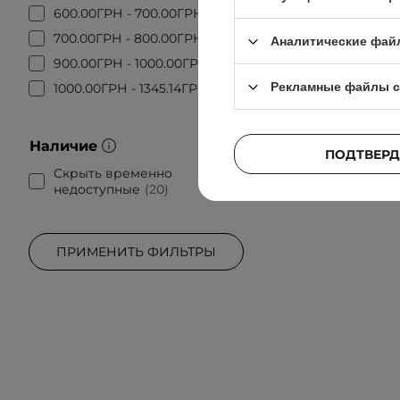
600.00ГРН - 700.00ГРН
1
ВЫБОР КО
700.00ГРН - 800.00ГРН
2
Аналитические фай
Geek & G
900.00ГРН - 1000.00ГРН
1
Стим
Рекламные файлы c
1000.00ГРН - 1345.14ГРН
4
Наличие
ПОДТВЕРД
Скрыть временно
недоступные
20
ПРИМЕНИТЬ ФИЛЬТРЫ