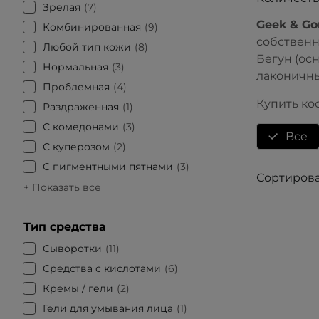
Зрелая
7
Geek & Go
Комбинированная
9
собственн
Любой тип кожи
8
Бегун (ос
Нормальная
3
лаконичны
Проблемная
4
Купить ко
Раздраженная
1
С комедонами
3
Bce
С куперозом
2
С пигментными пятнами
3
Сортирова
+ Показать все
Тип средства
Сыворотки
11
Средства с кислотами
6
Кремы / гели
2
Гели для умывания лица
1