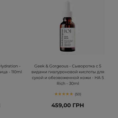
Hydration -
Geek & Gorgeous - Сыворотка с 5
ца - 110ml
видами гиалуроновой кислоты для
сухой и обезвоженной кожи - HA 5
Rich - 30ml
50
Н
459,00 ГРН