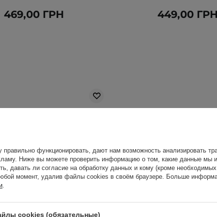
469,00 ГРН
449,00 ГР
у правильно функционировать, дают нам возможность анализировать тра
ламу. Ниже вы можете проверить информацию о том, какие данные мы и
ть, давать ли согласие на обработку данных и кому (кроме необходимы
юбой момент, удалив файлы cookies в своём браузере. Больше информа
и
.
йлы cookies (обязательные)