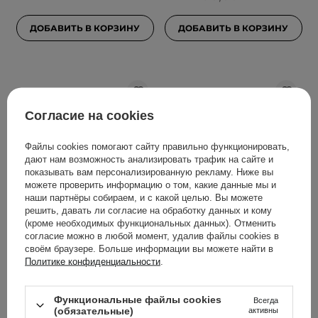
ДОБАВИТЬ В КОРЗИНУ
ДОБАВИТЬ В КОРЗИНУ
Согласие на cookies
Файлы cookies помогают сайту правильно функционировать,
дают нам возможность анализировать трафик на сайте и
показывать вам персонализированную рекламу. Ниже вы
можете проверить информацию о том, какие данные мы и
АКЦИЯ
наши партнёры собираем, и с какой целью. Вы можете
решить, давать ли согласие на обработку данных и кому
Beauty of Joseon -
COSRX - The 6 Peptide
(кроме необходимых функциональных данных). Отменить
Увлажняющий крем для
Skin Booster Serum -
согласие можно в любой момент, удалив файлы cookies в
лица - Dynasty Cream -
Комплексная пептидная
своём браузере. Больше информации вы можете найти в
50ml
сыворотка для лица -
Политике конфиденциальности
.
150ml
Функциональные файлы cookies
Всегда
297
168
(обязательные)
активны