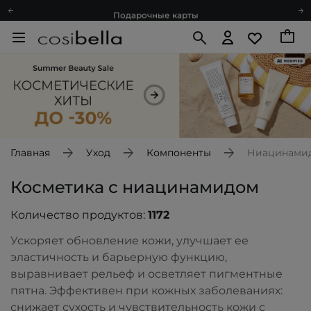
Подарочные карты
Блог
Спроси косметолога
Познакомимся?
Доставка с любовью
Подарочные карты
Блог
Главная
Уход
Компоненты
Ниацинамид
Косметика с ниацинамидом
Количество продуктов:
1172
Ускоряет обновление кожи, улучшает ее
эластичность и барьерную функцию,
выравнивает рельеф и осветляет пигментные
пятна. Эффективен при кожных заболеваниях:
снижает сухость и чувствительность кожи с