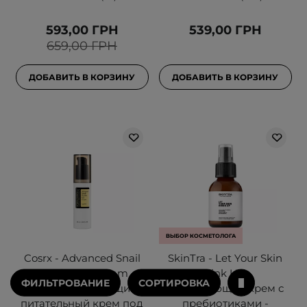
593,00 ГРН
539,00 ГРН
659,00 ГРН
ДОБАВИТЬ В КОРЗИНУ
ДОБАВИТЬ В КОРЗИНУ
ВЫБОР КОСМЕТОЛОГА
Cosrx - Advanced Snail
SkinTra - Let Your Skin
Peptide Eye Cream -
Drink Up -
ФИЛЬТРОВАНИЕ
СОРТИРОВКА
Легкий увлажняющий и
Увлажняющий крем с
питательный крем под
пребиотиками -