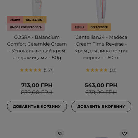
АКЦИЯ
БЕСТСЕЛЛЕР
ВЫБОР КОСМЕТОЛОГА
АКЦИЯ
БЕСТСЕЛЛЕР
COSRX - Balancium
Centellian24 - Madeca
Comfort Ceramide Cream
Cream Time Reverse -
- Успокаивающий крем
Крем для лица против
с церамидами - 80g
морщин - 50ml
967
33
713,00 ГРН
543,00 ГРН
839,00 ГРН
639,00 ГРН
ДОБАВИТЬ В КОРЗИНУ
ДОБАВИТЬ В КОРЗИНУ