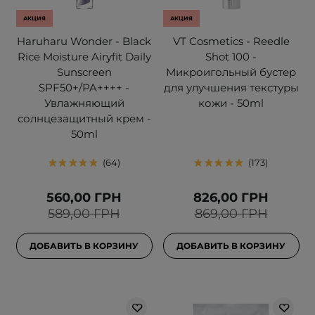
АКЦИЯ
АКЦИЯ
Haruharu Wonder - Black
VT Cosmetics - Reedle
Rice Moisture Airyfit Daily
Shot 100 -
Sunscreen
Микроигольный бустер
SPF50+/PA++++ -
для улучшения текстуры
Увлажняющий
кожи - 50ml
солнцезащитный крем -
50ml
64
173
560,00 ГРН
826,00 ГРН
589,00 ГРН
869,00 ГРН
ДОБАВИТЬ В КОРЗИНУ
ДОБАВИТЬ В КОРЗИНУ