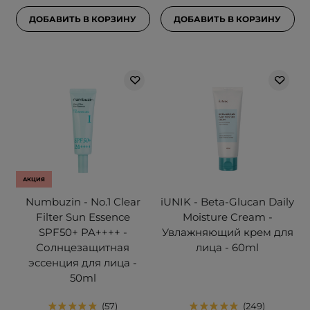
ДОБАВИТЬ В КОРЗИНУ
ДОБАВИТЬ В КОРЗИНУ
АКЦИЯ
Numbuzin - No.1 Clear
iUNIK - Beta-Glucan Daily
Filter Sun Essence
Moisture Cream -
SPF50+ PA++++ -
Увлажняющий крем для
Солнцезащитная
лица - 60ml
эссенция для лица -
50ml
57
249