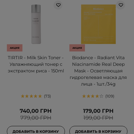
АКЦИЯ
АКЦИЯ
TIRTIR - Milk Skin Toner -
Biodance - Radiant Vita
Увлажняющий тонер с
Niacinamide Real Deep
экстрактом риса - 150ml
Mask - Осветляющая
гидрогелевая маска для
лица - 1шт./34g
73
109
740,00 ГРН
179,00 ГРН
779,00 ГРН
199,00 ГРН
ДОБАВИТЬ В КОРЗИНУ
ДОБАВИТЬ В КОРЗИНУ