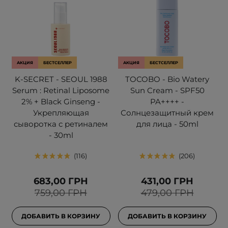
АКЦИЯ
БЕСТСЕЛЛЕР
АКЦИЯ
БЕСТСЕЛЛЕР
K-SECRET - SEOUL 1988
TOCOBO - Bio Watery
Serum : Retinal Liposome
Sun Cream - SPF50
2% + Black Ginseng -
PA++++ -
Укрепляющая
Солнцезащитный крем
сыворотка с ретиналем
для лица - 50ml
- 30ml
116
206
683,00 ГРН
431,00 ГРН
759,00 ГРН
479,00 ГРН
ДОБАВИТЬ В КОРЗИНУ
ДОБАВИТЬ В КОРЗИНУ