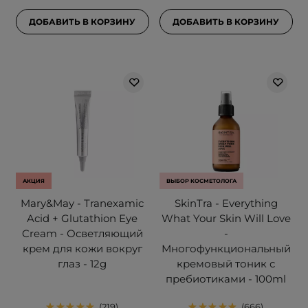
ДОБАВИТЬ В КОРЗИНУ
ДОБАВИТЬ В КОРЗИНУ
АКЦИЯ
ВЫБОР КОСМЕТОЛОГА
Mary&May - Tranexamic
SkinTra - Everything
Acid + Glutathion Eye
What Your Skin Will Love
Cream - Осветляющий
-
крем для кожи вокруг
Многофункциональный
глаз - 12g
кремовый тоник с
пребиотиками - 100ml
219
666