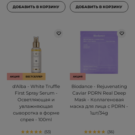
ДОБАВИТЬ В КОРЗИНУ
ДОБАВИТЬ В КОРЗИНУ
АКЦИЯ
БЕСТСЕЛЛЕР
АКЦИЯ
d'Alba - White Truffle
Biodance - Rejuvenating
First Spray Serum -
Caviar PDRN Real Deep
Осветляющая и
Mask - Коллагеновая
увлажняющая
маска для лица с PDRN -
сыворотка в форме
1шт/34g
спрея - 100ml
53
36