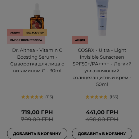
АКЦИЯ
БЕСТСЕЛЛЕР
ВЫБОР КОСМЕТОЛОГА
АКЦИЯ
Dr. Althea - Vitamin C
COSRX - Ultra - Light
Boosting Serum -
Invisible Sunscreen
Сыворотка для лица с
SPF50+/PA++++ - Легкий
витамином С - 30ml
увлажняющий
солнцезащитный крем -
50ml
113
156
719,00 ГРН
441,00 ГРН
799,00 ГРН
490,00 ГРН
ДОБАВИТЬ В КОРЗИНУ
ДОБАВИТЬ В КОРЗИНУ