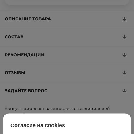
ОПИСАНИЕ ТОВАРА
СОСТАВ
РЕКОМЕНДАЦИИ
ОТЗЫВЫ
ЗАДАЙТЕ ВОПРОС
Концентрированная сыворотка с салициловой
кислотой, азелоглицином и глюконолактоном
2 100,00 ГРН
/
100 ml
, включая НДС
Согласие на cookies
ID товара: 18224