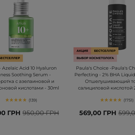
АКЦИЯ
БЕСТСЕЛЛЕР
БЕСТСЕЛЛЕР
ВЫБОР КОСМЕТОЛОГА
 Azelaic Acid 10 Hyaluron
Paula's Choice -Paula's Ch
ness Soothing Serum -
Perfecting - 2% BHA Liquid 
ротка с азелаиновой и
Отшелушивающий то
оновой кислотами - 30ml
салициловой кислотой 2
139
1751
00 ГРН
950,00 ГРН
569,00 ГРН
599,