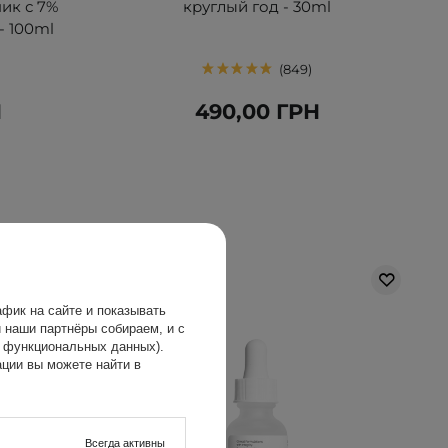
ик с 7%
круглый год - 30ml
- 100ml
849
Н
490,00 ГРН
фик на сайте и показывать
 наши партнёры собираем, и с
х функциональных данных).
ции вы можете найти в
Всегда активны