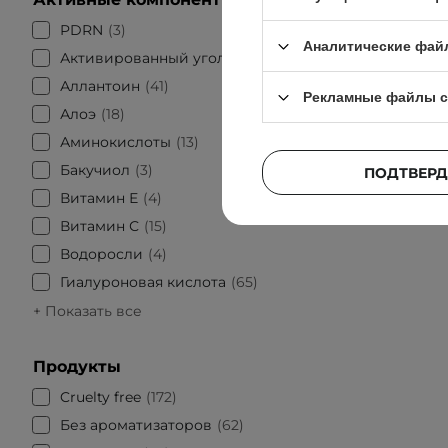
PDRN
3
Аналитические фай
Активированный уголь
3
Аллантоин
41
Рекламные файлы c
Алоэ
18
БЕСТСЕЛЛ
Аминокислоты
13
Paula's 
B
Бакучиол
3
ПОДТВЕРД
Отш
Витамин Е
4
салицил
Витамин С
15
Водоросли
4
Гиалуроновая кислота
65
+ Показать все
Продукты
Cruelty free
172
Без ароматизаторов
62