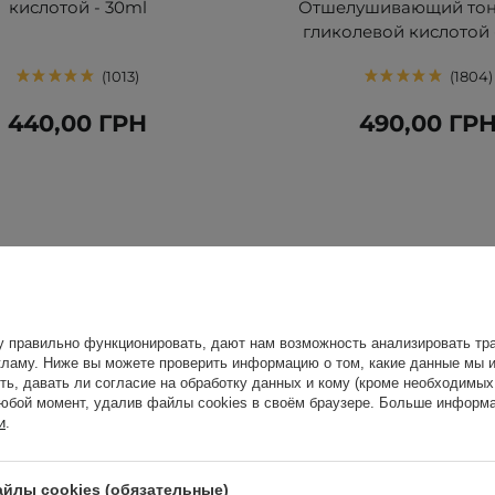
кислотой - 30ml
Отшелушивающий тон
гликолевой кислотой 
1013
1804
440,00 ГРН
490,00 ГР
у правильно функционировать, дают нам возможность анализировать тра
ламу. Ниже вы можете проверить информацию о том, какие данные мы и
ть, давать ли согласие на обработку данных и кому (кроме необходимы
юбой момент, удалив файлы cookies в своём браузере. Больше информа
и
.
йлы cookies (обязательные)