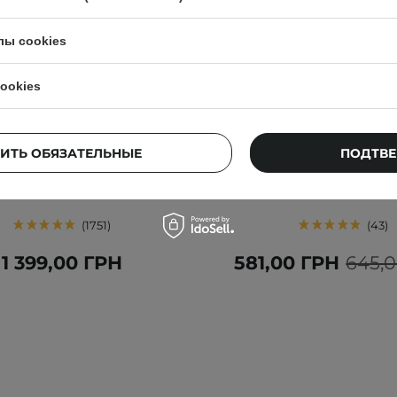
лы cookies
ookies
ЕР
ВЫБОР КОСМЕТОЛОГА
АКЦИЯ
БЕСТСЕЛЛЕР
Choice - Skin Perfecting - 2%
Celimax - The Vita-A Ret
HA Liquid Exfoliant -
Tightening Serum - Сыв
ИТЬ ОБЯЗАТЕЛЬНЫЕ
ПОДТВЕ
елушивающий тоник с
ретинолом - 30
овой кислотой 2% - 118ml
1751
43
1 399,00 ГРН
581,00 ГРН
645,