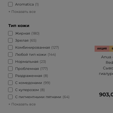
Aromatica
1
+ Показать все
Тип кожи
Жирная
180
Зрелая
65
Комбинированная
127
АКЦИЯ
Любой тип кожи
144
Anua -
Нормальная
23
Red
Сыво
Проблемная
177
гиалур
Раздраженная
8
С комедонами
99
С куперозом
8
903,
С пигментными пятнами
64
+ Показать все