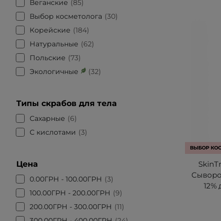
Веганские
85
Выбор косметолога
30
Корейские
184
Натуральные
62
Польские
73
Экологичные
32
Типы скрабов для тела
Сахарные
6
С кислотами
3
ВЫБОР КО
Цена
SkinT
Сыворо
0.00ГРН - 100.00ГРН
3
12% 
100.00ГРН - 200.00ГРН
9
200.00ГРН - 300.00ГРН
11
300.00ГРН - 400.00ГРН
24