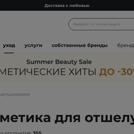
Доставка с любовью
Подарочные карты
Блог
Спроси косметолога
уход
услуги
собственные бренды
бренд
Познакомимся?
Доставка с любовью
Подарочные карты
Блог
шелушивание
метика для отше
о продуктов:
355