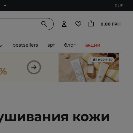
RUS
0,00 ГРН
ы
bestsellers
spf
блог
акции
лушивания кожи