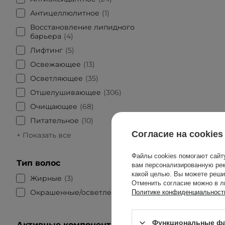
Антицеллюлитное
1
Восстановление липидного
барьера
4
Лифтинг
5
Освежающее
13
Осветляющее
35
Отшелушивающее
306
Очищающее
68
Питательное
10
Согласие на cookies
+ Показать все
Файлы cookies помогают сайт
Тип волос
вам персонализированную рек
какой целью. Вы можете реши
Жирные
3
Отменить согласие можно в л
Окрашенные/осветленные
1
Политике конфиденциальност
Функциональные фа
Активные компоненты