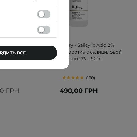
БЕСТСЕЛЛЕР
inol Shot
The Ordinary - Salicylic Acid 2%
оротка с
Solution - Сыворотка с салициловой
РДИТЬ ВСЕ
ml
кислотой 2% - 30ml
190
00 ГРН
490,00 ГРН