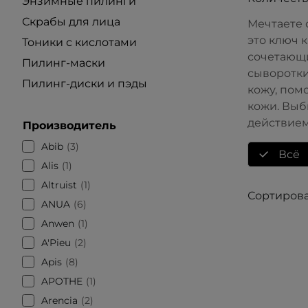
Энзимные пилинги
Скрабы для лица
Мечтаете 
это ключ 
Тоники с кислотами
сочетающи
Пилинг-маски
сыворотки
Пилинг-диски и пэды
кожу, пом
кожи. Выб
действием
Производитель
Abib
3
Всё
Alis
1
Altruist
1
Сортирова
ANUA
6
Anwen
1
A'Pieu
2
Apis
8
APOTHE
1
Arencia
2