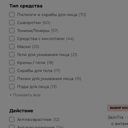
Тип средства
Пилинги и скрабы для лица
70
Сыворотки
60
Тоники/Тонеры
57
Средства с кислотами
44
Маски
25
Гели для умывания лица
21
Кремы / гели
18
Скрабы для тела
17
Пенки для умывания лица
15
Пэды для лица
13
+ Показать все
ВЫБОР КО
Действие
SkinTra -
Антивозрастное
12
с вита
Антиоксидантное
24