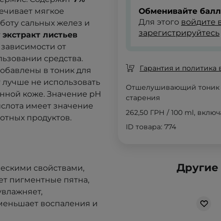
печивает мягкое
Обменивайте балл
Для этого
войдите в
боту сальных желез и
зарегистрируйтесь
т
экстракт листьев
в зависимости от
льзовании средства.
Гарантия и политика 
обавлены в тоник для
 лучше не использовать
Отшелушивающий тоник д
нной коже. Значение pH
старения
ислота имеет значение
262,50 ГРН
/
100 ml
, вклю
лотных продуктов.
ID товара: 774
Другие
ческими свойствами,
ет пигментные пятна,
увлажняет,
меньшает воспаления и