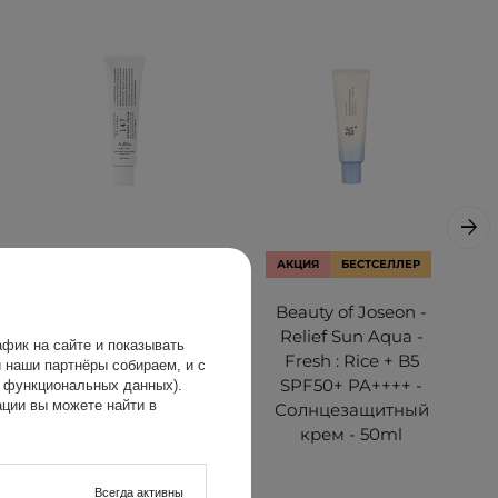
АКЦИЯ
БЕСТСЕЛЛЕР
АКЦИЯ
БЕСТСЕЛЛЕР
Dr. Althea - 147
Beauty of Joseon -
Barrier Cream -
Relief Sun Aqua -
фик на сайте и показывать
Интенсивно
Fresh : Rice + B5
 наши партнёры собираем, и с
успокаивающий
SPF50+ PA++++ -
х функциональных данных).
ции вы можете найти в
крем для лица -
Солнцезащитный
50ml
крем - 50ml
Всегда активны