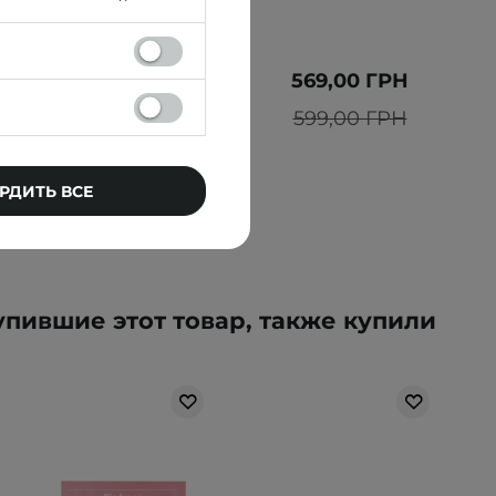
778,00 ГРН
569,00 ГРН
819,00 ГРН
599,00 ГРН
РДИТЬ ВСЕ
упившие этот товар, также купили