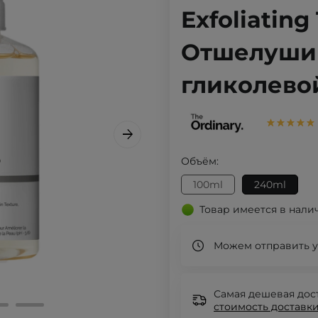
Exfoliating
Отшелушив
гликолевой
Объём:
100ml
240ml
Товар имеется в нали
Можем отправить у
Самая дешевая дост
стоимость доставки