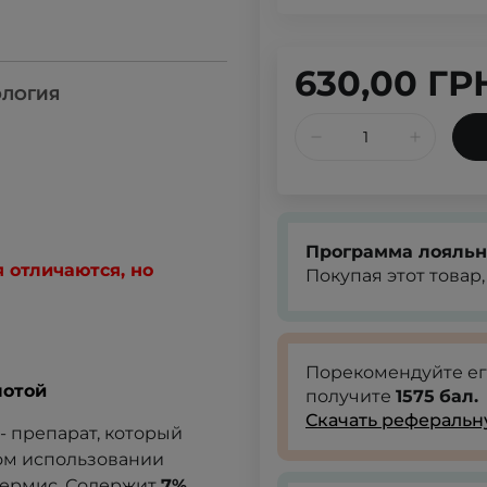
630,00 ГР
ОЛОГИЯ
Программа лояльн
 отличаются, но
Покупая этот товар
Порекомендуйте е
лотой
получите
1575
бал.
Скачать реферальн
- препарат, который
ом использовании
идермис. Содержит
7%