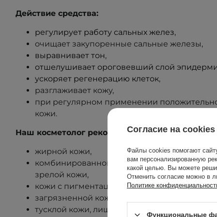
Действие средства:
регулирует работу сальных желез
,
очищает закупоренные сальные железы,
выравнивает тон
,
отшелушивает ороговевший слой эпидерм
ускоряет регенерацию клеток
,
разглаживает кожу,
при регулярном применении положительно 
кожи.
Согласие на cookies
Наш косметолог рекомендует средство для:
жирной кожи,
Файлы cookies помогают сайт
вам персонализированную рек
комбинированной кожи,
какой целью. Вы можете реши
зрелой кожи,
Отменить согласие можно в л
кожи с пигментацией,
Политике конфиденциальност
загрязненной кожи с заметными черными т
тусклой кожи, лишенной блеска,
Функциональные фа