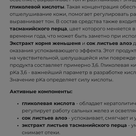
гликолевой кислоты
. Такая концентрация обес
отшелушивание кожи, помогает регулировать ра
выравнивает тон. В состав средства также входи
тасманийского перца
, цвет которого меняется 
времени года, что может быть заметно при испо
Экстракт корня женьшеня
и
сок листьев алоэ
д
оказания успокаивающего эффекта. Этот продукт
на чувствительной, шелушащейся или поврежде
продукта составляет примерно 3,6. Гликолевая к
pKa 3,6 - важнейший параметр в разработке кис
Значение pKa определяет силу кислоты.
Активные компоненты:
гликолевая кислота
- обладает кератолити
регулирует работу сальных желез и осветля
сок листьев алоэ
- успокаивает, смягчает и 
экстракт листьев тасманийского перца
- у
снимает отеки.