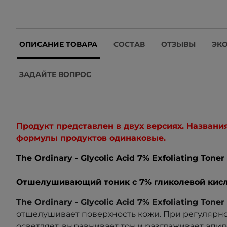
ОПИСАНИЕ ТОВАРА
СОСТАВ
ОТЗЫВЫ
ЭК
ЗАДАЙТЕ ВОПРОС
Продукт представлен в двух версиях. Названия
формулы продуктов одинаковые.
The Ordinary - Glycolic Acid 7% Exfoliating Toner
Отшелушивающий тоник с 7% гликолевой кис
The Ordinary - Glycolic Acid 7% Exfoliating Toner
отшелушивает поверхность кожи. При регулярн
осветляет, выравнивает тон и разглаживает эп