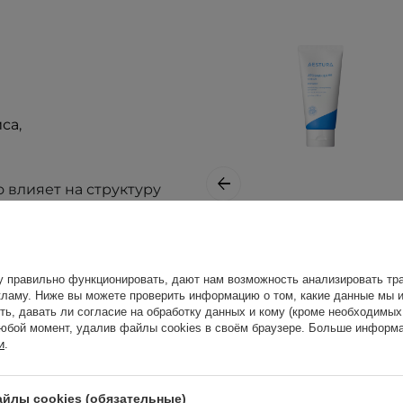
иса
,
влияет на структуру
АКЦИЯ
БЕСТСЕЛЛЕР
AESTURA -
Atobarrier 365
у правильно функционировать, дают нам возможность анализировать тра
Cream -
ламу. Ниже вы можете проверить информацию о том, какие данные мы и
Увлажняющий
ть, давать ли согласие на обработку данных и кому (кроме необходимы
юбой момент, удалив файлы cookies в своём браузере. Больше информа
крем для лица с
и
.
церамидами и
очками,
холестеролом -
80ml
йлы cookies (обязательные)