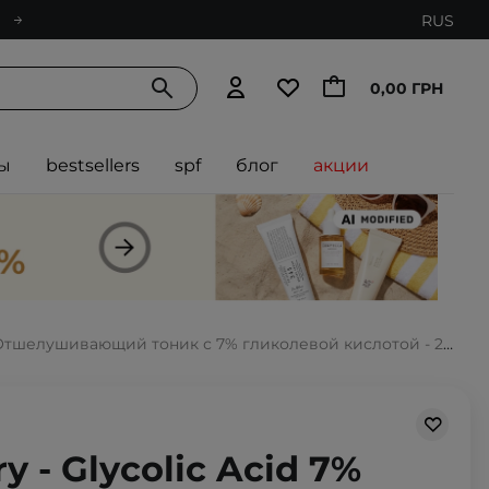
RUS
0,00 ГРН
ы
bestsellers
spf
блог
акции
 - Отшелушивающий тоник с 7% гликолевой кислотой - 240ml
y - Glycolic Acid 7%