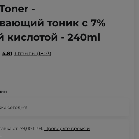
 Toner -
ающий тоник с 7%
 кислотой - 240ml
4.81
Отзывы
1803
чии
же:
сегодня!
авка от: 79,00 ГРН.
Проверьте
время и
.