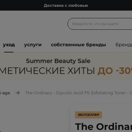
Подарочные карты
Блог
Спроси косметолога
Познакомимся?
уход
услуги
собственные бренды
бренд
Доставка с любовью
Подарочные карты
Блог
i-age
The Ordinary - Glycolic Acid 7% Exfoliating Toner
БЕСТСЕЛЛЕР
The Ordinar