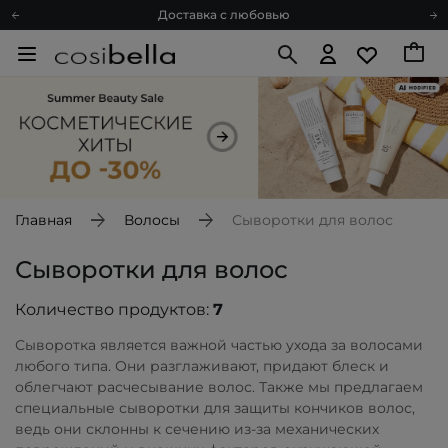
Доставка с любовью
Подарочные карты
Блог
Спроси косметолога
Познакомимся?
Доставка с любовью
Подарочные карты
Блог
Главная
Волосы
Сыворотки для волос
Сыворотки для волос
Количество продуктов:
7
Сыворотка является важной частью ухода за волосами
любого типа. Они разглаживают, придают блеск и
облегчают расчесывание волос. Также мы предлагаем
специальные сыворотки для защиты кончиков волос,
ведь они склонны к сечению из-за механических