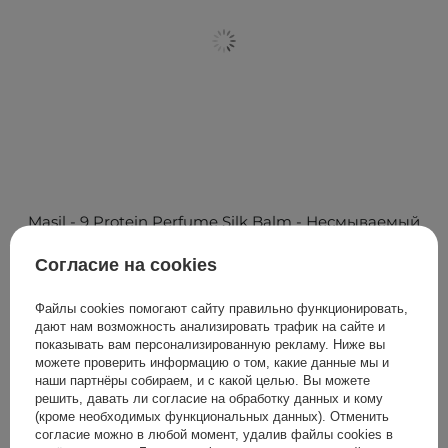
Masil - 9 Protein Perfume Silk Balm - Несмываемый
бальзам для волос - 180ml
Согласие на cookies
649,00 ГРН
Файлы cookies помогают сайту правильно функционировать,
дают нам возможность анализировать трафик на сайте и
показывать вам персонализированную рекламу. Ниже вы
можете проверить информацию о том, какие данные мы и
наши партнёры собираем, и с какой целью. Вы можете
Зачем нужна сыворотка для волос?
решить, давать ли согласие на обработку данных и кому
(кроме необходимых функциональных данных). Отменить
Сыворотка для волос – это концентрированное
согласие можно в любой момент, удалив файлы cookies в
средство, которое содержит активные компоненты для