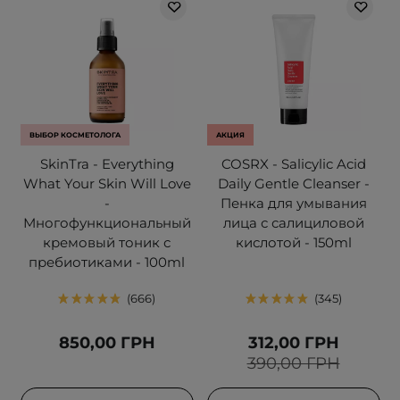
ВЫБОР КОСМЕТОЛОГА
АКЦИЯ
SkinTra - Everything
COSRX - Salicylic Acid
What Your Skin Will Love
Daily Gentle Cleanser -
-
Пенка для умывания
Многофункциональный
лица с салициловой
кремовый тоник с
кислотой - 150ml
пребиотиками - 100ml
666
345
850,00 ГРН
312,00 ГРН
390,00 ГРН