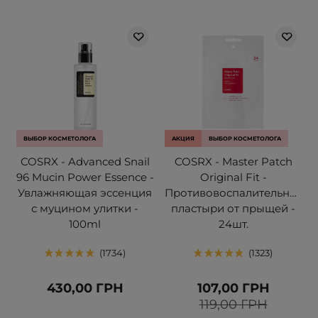
ВЫБОР КОСМЕТОЛОГА
АКЦИЯ
ВЫБОР КОСМЕТОЛОГА
COSRX - Advanced Snail
COSRX - Master Patch
96 Mucin Power Essence -
Original Fit -
Увлажняющая эссенция
Противовоспалительные
с муцином улитки -
пластыри от прыщей -
100ml
24шт.
1734
1323
430,00 ГРН
107,00 ГРН
119,00 ГРН