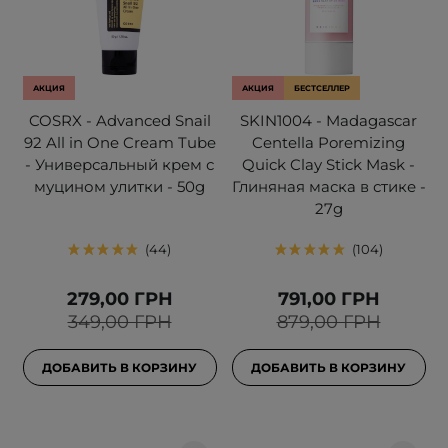
АКЦИЯ
АКЦИЯ
БЕСТСЕЛЛЕР
COSRX - Advanced Snail
SKIN1004 - Madagascar
92 All in One Cream Tube
Centella Poremizing
- Универсальный крем с
Quick Clay Stick Mask -
муцином улитки - 50g
Глиняная маска в стике -
27g
44
104
279,00 ГРН
791,00 ГРН
349,00 ГРН
879,00 ГРН
ДОБАВИТЬ В КОРЗИНУ
ДОБАВИТЬ В КОРЗИНУ