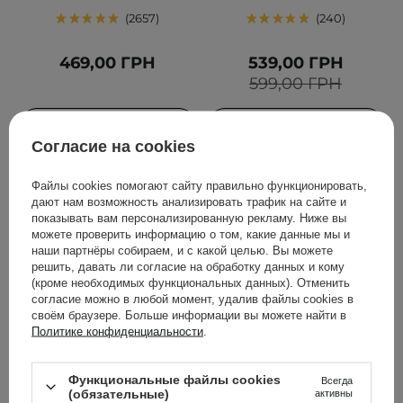
2657
240
469,00 ГРН
539,00 ГРН
599,00 ГРН
ДОБАВИТЬ В КОРЗИНУ
ДОБАВИТЬ В КОРЗИНУ
Согласие на cookies
Файлы cookies помогают сайту правильно функционировать,
дают нам возможность анализировать трафик на сайте и
показывать вам персонализированную рекламу. Ниже вы
можете проверить информацию о том, какие данные мы и
наши партнёры собираем, и с какой целью. Вы можете
решить, давать ли согласие на обработку данных и кому
(кроме необходимых функциональных данных). Отменить
согласие можно в любой момент, удалив файлы cookies в
БЕСТСЕЛЛЕР
своём браузере. Больше информации вы можете найти в
Политике конфиденциальности
.
ВЫБОР КОСМЕТОЛОГА
АКЦИЯ
Geek & Gorgeous -
SKIN1004 - Madagascar
Функциональные файлы cookies
Сыворотка с
Centella Ampoule -
Всегда
(обязательные)
активны
ниацинамидом 10% - B-
Ампульная сыворотка с