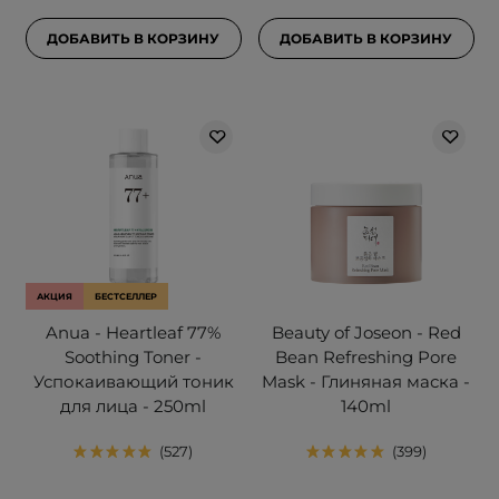
ДОБАВИТЬ В КОРЗИНУ
ДОБАВИТЬ В КОРЗИНУ
АКЦИЯ
БЕСТСЕЛЛЕР
Anua - Heartleaf 77%
Beauty of Joseon - Red
Soothing Toner -
Bean Refreshing Pore
Успокаивающий тоник
Mask - Глиняная маска -
для лица - 250ml
140ml
527
399