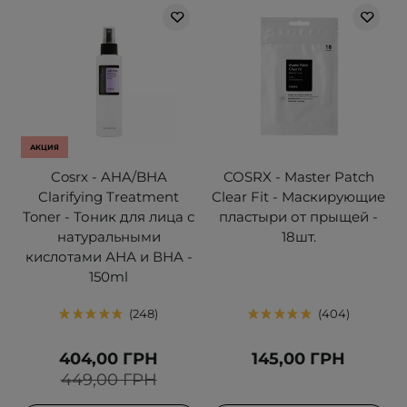
АКЦИЯ
Cosrx - AHA/BHA
COSRX - Master Patch
Clarifying Treatment
Clear Fit - Маскирующие
Toner - Тоник для лица с
пластыри от прыщей -
натуральными
18шт.
кислотами АНА и ВНA -
150ml
248
404
404,00 ГРН
145,00 ГРН
449,00 ГРН