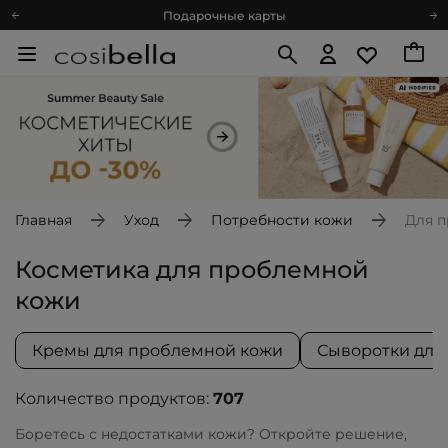
Подарочные карты
Блог
Спроси косметолога
Познакомимся?
Доставка с любовью
Подарочные карты
Блог
Главная
Уход
Потребности кожи
Для 
Косметика для проблемной
кожи
Кремы для проблемной кожи
Сыворотки для
Количество продуктов:
707
Боретесь с недостатками кожи? Откройте решение,