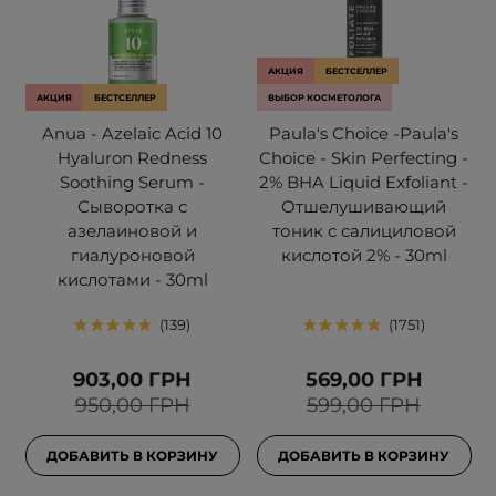
АКЦИЯ
БЕСТСЕЛЛЕР
АКЦИЯ
БЕСТСЕЛЛЕР
ВЫБОР КОСМЕТОЛОГА
Anua - Azelaic Acid 10
Paula's Choice -Paula's
Hyaluron Redness
Choice - Skin Perfecting -
Soothing Serum -
2% BHA Liquid Exfoliant -
Сыворотка с
Отшелушивающий
азелаиновой и
тоник с салициловой
гиалуроновой
кислотой 2% - 30ml
кислотами - 30ml
139
1751
903,00 ГРН
569,00 ГРН
950,00 ГРН
599,00 ГРН
ДОБАВИТЬ В КОРЗИНУ
ДОБАВИТЬ В КОРЗИНУ