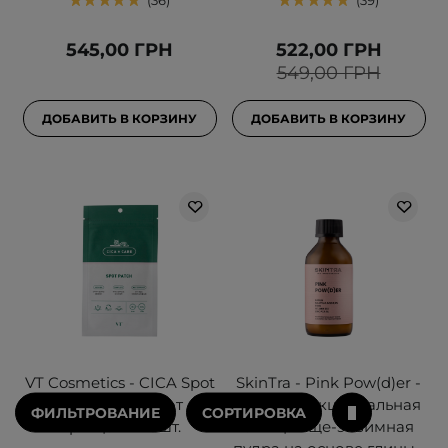
36
39
545,00 ГРН
522,00 ГРН
549,00 ГРН
ДОБАВИТЬ В КОРЗИНУ
ДОБАВИТЬ В КОРЗИНУ
VT Cosmetics - CICA Spot
SkinTra - Pink Pow(d)er -
Patch - Патчи от
Многофункциональная
ФИЛЬТРОВАНИЕ
СОРТИРОВКА
прыщей - 48шт.
очищающе-энзимная