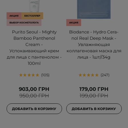
АКЦИЯ
БЕСТСЕЛЛЕР
ВЫБОР КОСМЕТОЛОГА
АКЦИЯ
Purito Seoul - Mighty
Biodance - Hydro Cera-
Bamboo Panthenol
nol Real Deep Mask -
Cream -
Увлажняющая
Успокаивающий крем
коллагеновая маска для
для лица с пантенолом -
лица - 1шт//34g
100ml
105
247
903,00 ГРН
179,00 ГРН
950,00 ГРН
199,00 ГРН
ДОБАВИТЬ В КОРЗИНУ
ДОБАВИТЬ В КОРЗИНУ