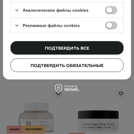
крем для лица с
Cleansing Foam - Пенка
Аналитические файлы cookies
церамидами и
для глубокого
холестеролом - 80ml
очищения лица - 150ml
Рекламные файлы cookies
88
184
1 329,00 ГРН
549,00 ГРН
ПОДТВЕРДИТЬ ВСЕ
1 399,00 ГРН
ПОДТВЕРДИТЬ ОБЯЗАТЕЛЬНЫЕ
ДОБАВИТЬ В КОРЗИНУ
ДОБАВИТЬ В КОРЗИНУ
АКЦИЯ
БЕСТСЕЛЛЕР