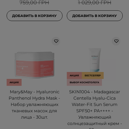
759,00 ГРН
1 029,00 ГРН
ДОБАВИТЬ В КОРЗИНУ
ДОБАВИТЬ В КОРЗИНУ
АКЦИЯ
БЕСТСЕЛЛЕР
АКЦИЯ
ВЫБОР КОСМЕТОЛОГА
Mary&May - Hyaluronic
SKIN1004 - Madagascar
Panthenol Hydra Mask -
Centella Hyalu-Cica
Набор увлажняющих
Water-Fit Sun Serum
тканевых масок для
SPF50+ PA++++ -
лица - 30шт.
Увлажняющий
солнцезащитный крем -