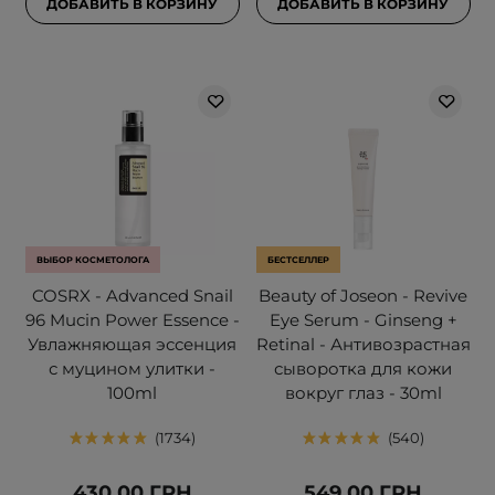
ДОБАВИТЬ В КОРЗИНУ
ДОБАВИТЬ В КОРЗИНУ
ВЫБОР КОСМЕТОЛОГА
БЕСТСЕЛЛЕР
COSRX - Advanced Snail
Beauty of Joseon - Revive
96 Mucin Power Essence -
Eye Serum - Ginseng +
Увлажняющая эссенция
Retinal - Антивозрастная
с муцином улитки -
сыворотка для кожи
100ml
вокруг глаз - 30ml
1734
540
430,00 ГРН
549,00 ГРН