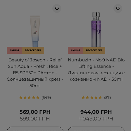
АКЦИЯ
БЕСТСЕЛЛЕР
АКЦИЯ
БЕСТСЕЛЛЕР
Beauty of Joseon - Relief
Numbuzin - No.9 NAD Bio
Sun Aqua - Fresh : Rice +
Lifting Essence -
B5 SPF50+ PA++++ -
Лифтинговая эссенция с
Солнцезащитный крем -
коэнзимом NAD - 50ml
50ml
549
57
569,00 ГРН
944,00 ГРН
599,00 ГРН
1 049,00 ГРН