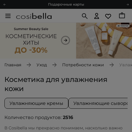
Подарочные карты
Блог
Спроси косметолога
Познакомимся?
Доставка с любовью
Подарочные карты
Блог
Главная
Уход
Потребности кожи
Увла
Косметика для увлажнения
кожи
Увлажняющие кремы
Увлажняющие сыворот
Количество продуктов:
2516
В Cosibella мы прекрасно понимаем, насколько важно