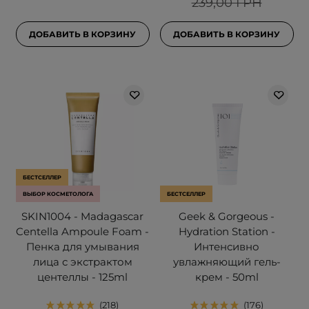
239,00 ГРН
ДОБАВИТЬ В КОРЗИНУ
ДОБАВИТЬ В КОРЗИНУ
БЕСТСЕЛЛЕР
ВЫБОР КОСМЕТОЛОГА
БЕСТСЕЛЛЕР
SKIN1004 - Madagascar
Geek & Gorgeous -
Centella Ampoule Foam -
Hydration Station -
Пенка для умывания
Интенсивно
лица с экстрактом
увлажняющий гель-
центеллы - 125ml
крем - 50ml
218
176