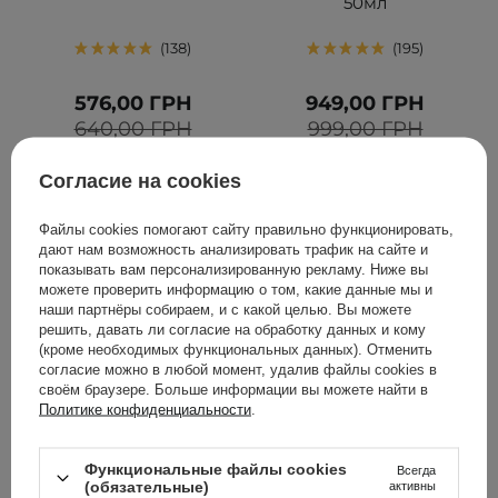
50мл
138
195
576,00 ГРН
949,00 ГРН
640,00 ГРН
999,00 ГРН
Согласие на cookies
ДОБАВИТЬ В КОРЗИНУ
ДОБАВИТЬ В КОРЗИНУ
Файлы cookies помогают сайту правильно функционировать,
дают нам возможность анализировать трафик на сайте и
показывать вам персонализированную рекламу. Ниже вы
можете проверить информацию о том, какие данные мы и
наши партнёры собираем, и с какой целью. Вы можете
решить, давать ли согласие на обработку данных и кому
(кроме необходимых функциональных данных). Отменить
согласие можно в любой момент, удалив файлы cookies в
своём браузере. Больше информации вы можете найти в
Политике конфиденциальности
.
АКЦИЯ
БЕСТСЕЛЛЕР
Функциональные файлы cookies
AESTURA - Atobarrier 365
Anua - Heartleaf
Всегда
(обязательные)
активны
Cream - Увлажняющий
Quercetinol Pore Deep