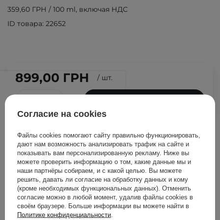
359,60 ГРН
/
100 ml
, включая НДС
ID товара: 22652
899,00 ГРН
/
шт.
ДОБАВИТЬ В КОРЗИНУ
Согласие на cookies
Другие клиенты также
Файлы cookies помогают сайту правильно функционировать,
дают нам возможность анализировать трафик на сайте и
проверили
показывать вам персонализированную рекламу. Ниже вы
можете проверить информацию о том, какие данные мы и
наши партнёры собираем, и с какой целью. Вы можете
решить, давать ли согласие на обработку данных и кому
(кроме необходимых функциональных данных). Отменить
согласие можно в любой момент, удалив файлы cookies в
своём браузере. Больше информации вы можете найти в
Политике конфиденциальности
.