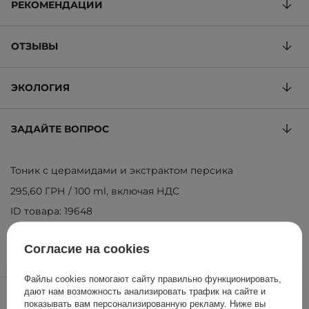
РЕКОМЕНДАЦИИ
ОТЗЫВЫ
ЭКОЛОГИЯ
ЗАДАЙТЕ ВОПРОС
Тоник с церамидами и экстрактом персика
295,60 ГРН
/
100 ml
, включая НДС
ID товара: 19648
Согласие на cookies
Файлы cookies помогают сайту правильно функционировать,
739,00 ГРН
/
шт.
дают нам возможность анализировать трафик на сайте и
показывать вам персонализированную рекламу. Ниже вы