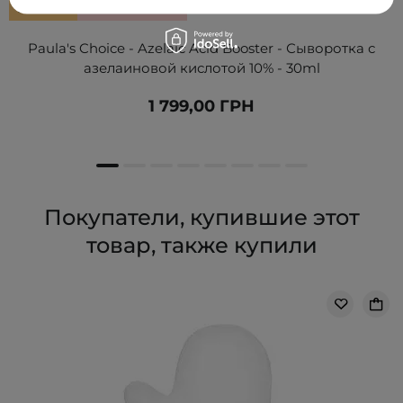
БЕСТСЕЛЛЕР
ВЫБОР КОСМЕТОЛОГА
Paula's Choice - Azelaic Acid Booster - Сыворотка с
азелаиновой кислотой 10% - 30ml
1 799,00 ГРН
Покупатели, купившие этот
товар, также купили