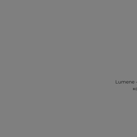
Lumene - 
к