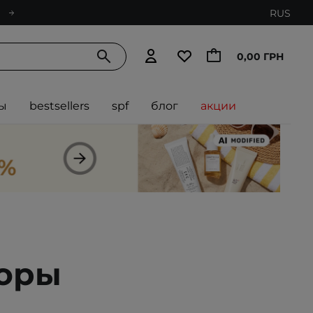
RUS
0,00 ГРН
ы
bestsellers
spf
блог
акции
торы