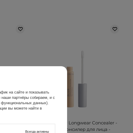
фик на сайте и показывать
 наши партнёры собираем, и с
х функциональных данных).
ции вы можете найти в
oncealer -
Lumene - Blur Longwear Concealer -
а - Light -
Стойкий консилер для лица -
Всегда активны