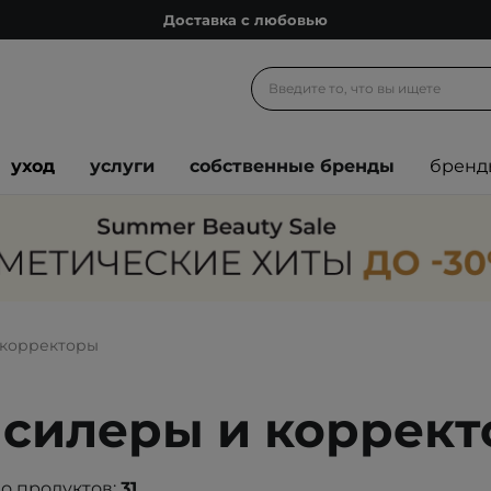
Доставка с любовью
Подарочные карты
Блог
Спроси косметолога
уход
услуги
собственные бренды
бренд
Познакомимся?
Доставка с любовью
Подарочные карты
Блог
 корректоры
силеры и коррек
о продуктов:
31