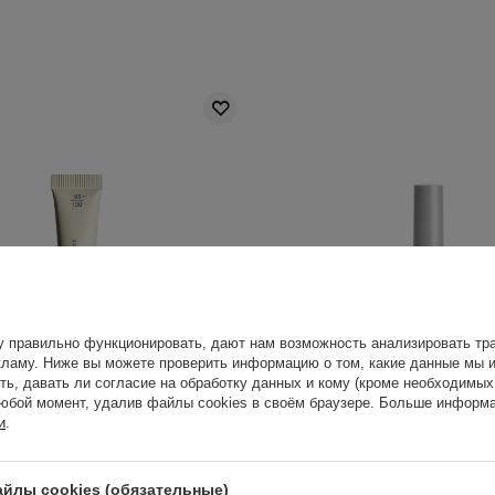
у правильно функционировать, дают нам возможность анализировать тра
ламу. Ниже вы можете проверить информацию о том, какие данные мы и
ть, давать ли согласие на обработку данных и кому (кроме необходимы
юбой момент, удалив файлы cookies в своём браузере. Больше информа
и
.
Natural Radiance Concealer -
Lumene - Blur Longwear C
р для лица - 02 Medium -
Стойкий консилер для лиц
йлы cookies (обязательные)