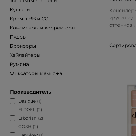
Тональные основы
Кушоны
Консилеры
круги под
Кремы BB и CC
оттенков 
Консилеры и корректоры
Пудры
Сортирова
Бронзеры
Хайлайтеры
Румяна
Фиксаторы макияжа
Производитель
Dasique
1
ELROEL
2
Erborian
2
GOSH
2
HanGlow
1