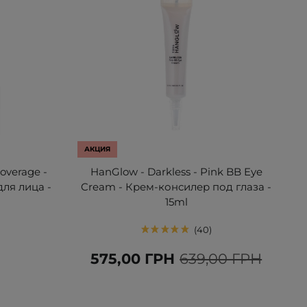
АКЦИЯ
overage -
HanGlow - Darkless - Pink BB Eye
ля лица -
Cream - Крем-консилер под глаза -
15ml
40
Н
575,00 ГРН
639,00 ГРН