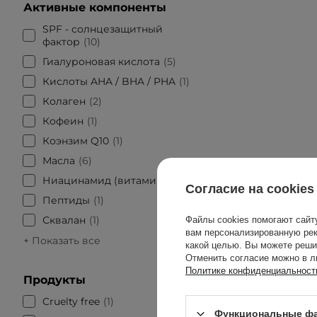
Активные компоненты
SPF - солнцезащитный
фактор
10
Гиалуроновая кислота
5
Кислоты AHA / BHA / PHA
1
Колаген
2
Кофеин
1
Коэнзим Q10
1
Масла
6
Ниацинамид (витамин В3)
2
Согласие на cookies
Пептиды
1
Сквалан
1
Файлы cookies помогают сайт
вам персонализированную рек
+ Показать все
какой целью. Вы можете реши
Отменить согласие можно в л
Политике конфиденциальност
Продукты
Korres - 
Cruelty free
1
Консиле
Функциональные фа