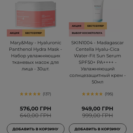
АКЦИЯ
БЕСТСЕЛЛЕР
АКЦИЯ
БЕСТСЕЛЛЕР
ВЫБОР КОСМЕТОЛОГА
Mary&May - Hyaluronic
SKIN1004 - Madagascar
Panthenol Hydra Mask -
Centella Hyalu-Cica
Набор увлажняющих
Water-Fit Sun Serum
тканевых масок для
SPF50+ PA++++ -
лица - 30шт.
Увлажняющий
солнцезащитный крем -
50мл
137
195
576,00 ГРН
949,00 ГРН
640,00 ГРН
999,00 ГРН
ДОБАВИТЬ В КОРЗИНУ
ДОБАВИТЬ В КОРЗИНУ