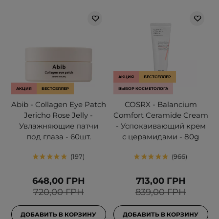
АКЦИЯ
БЕСТСЕЛЛЕР
АКЦИЯ
БЕСТСЕЛЛЕР
ВЫБОР КОСМЕТОЛОГА
Abib - Collagen Eye Patch
COSRX - Balancium
Jericho Rose Jelly -
Comfort Ceramide Cream
Увлажняющие патчи
- Успокаивающий крем
под глаза - 60шт.
с церамидами - 80g
197
966
648,00 ГРН
713,00 ГРН
720,00 ГРН
839,00 ГРН
ДОБАВИТЬ В КОРЗИНУ
ДОБАВИТЬ В КОРЗИНУ