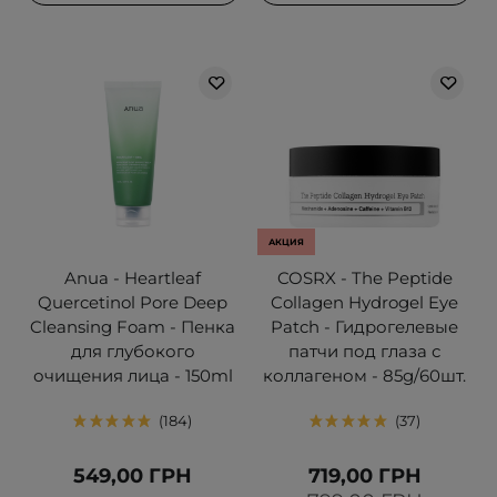
АКЦИЯ
Anua - Heartleaf
COSRX - The Peptide
Quercetinol Pore Deep
Collagen Hydrogel Eye
Cleansing Foam - Пенка
Patch - Гидрогелевые
для глубокого
патчи под глаза с
очищения лица - 150ml
коллагеном - 85g/60шт.
184
37
549,00 ГРН
719,00 ГРН