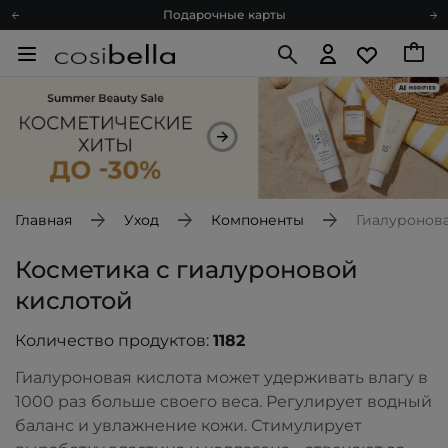
Подарочные карты
Блог
Спроси косметолога
Познакомимся?
Доставка с любовью
Подарочные карты
Блог
Главная
Уход
Компоненты
Гиалуронова
Косметика с гиалуроновой
кислотой
Количество продуктов:
1182
Гиалуроновая кислота может
удерживать влагу
в
1000 раз больше своего веса. Регулирует водный
баланс и увлажнение кожи. Стимулирует