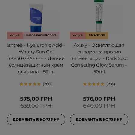
АКЦИЯ
ВЫБОР КОСМЕТОЛОГА
АКЦИЯ
БЕСТСЕЛЛЕР
Isntree - Hyaluronic Acid -
Axis-y - Осветляющая
Watery Sun Gel
сыворотка против
SPF50+/PA++++ - Легкий
пигментации - Dark Spot
солнцезащитный крем
Correcting Glow Serum -
для лица - 50ml
50ml
309
156
575,00 ГРН
576,00 ГРН
639,00 ГРН
640,00 ГРН
ДОБАВИТЬ В КОРЗИНУ
ДОБАВИТЬ В КОРЗИНУ