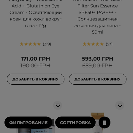
Acid + Glutathion Eye
Filter Sun Essence
Cream - Осветляющий
SPF50+ PA++++ -
крем для кожи вокруг
Солнцезащитная
глаз - 12g
эссенция для лица -
50ml
219
57
171,00 ГРН
593,00 ГРН
190,00 ГРН
659,00 ГРН
ДОБАВИТЬ В КОРЗИНУ
ДОБАВИТЬ В КОРЗИНУ
ФИЛЬТРОВАНИЕ
СОРТИРОВКА