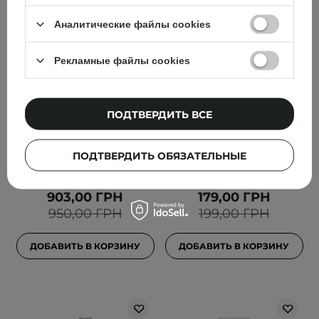
АКЦИЯ
БЕСТСЕЛЛЕР
Аналитические файлы cookies
ВЫБОР КОСМЕТОЛОГА
АКЦИЯ
Purito Seoul - Mighty
Biodance - Hydro Cera-
Рекламные файлы cookies
Bamboo Panthenol
nol Real Deep Mask -
Cream -
Увлажняющая
Успокаивающий крем
коллагеновая маска для
ПОДТВЕРДИТЬ ВСЕ
для лица с пантенолом -
лица - 1шт//34g
100ml
ПОДТВЕРДИТЬ ОБЯЗАТЕЛЬНЫЕ
105
247
903,00 ГРН
179,00 ГРН
950,00 ГРН
199,00 ГРН
ДОБАВИТЬ В КОРЗИНУ
ДОБАВИТЬ В КОРЗИНУ