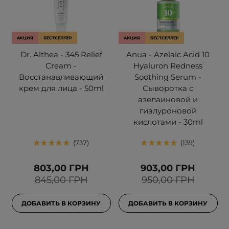
АКЦИЯ
БЕСТСЕЛЛЕР
АКЦИЯ
БЕСТСЕЛЛЕР
Dr. Althea - 345 Relief
Anua - Azelaic Acid 10
Cream -
Hyaluron Redness
Восстанавливающий
Soothing Serum -
крем для лица - 50ml
Сыворотка с
азелаиновой и
гиалуроновой
кислотами - 30ml
737
139
803,00 ГРН
903,00 ГРН
845,00 ГРН
950,00 ГРН
ДОБАВИТЬ В КОРЗИНУ
ДОБАВИТЬ В КОРЗИНУ