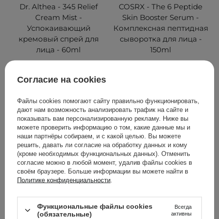
Dr. Althea - 345 Relief
COSRX - The 6 Peptide
Cream Mist -
Skin Booster Serum -
Успокаивающий
Комплексная пептидная
кремовый спрей для
сыворотка для лица -
лица - 60ml
150ml
16
168
Согласие на cookies
522,00 ГРН
713,00 ГРН
Файлы cookies помогают сайту правильно функционировать,
580,00 ГРН
839,00 ГРН
дают нам возможность анализировать трафик на сайте и
показывать вам персонализированную рекламу. Ниже вы
можете проверить информацию о том, какие данные мы и
ДОБАВИТЬ В КОРЗИНУ
ДОБАВИТЬ В КОРЗИНУ
наши партнёры собираем, и с какой целью. Вы можете
решить, давать ли согласие на обработку данных и кому
(кроме необходимых функциональных данных). Отменить
согласие можно в любой момент, удалив файлы cookies в
своём браузере. Больше информации вы можете найти в
Политике конфиденциальности
.
Функциональные файлы cookies
Всегда
(обязательные)
активны