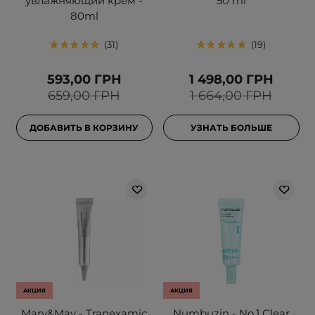
увлажняющий крем -
50 ml
80ml
31
19
593,00 ГРН
1 498,00 ГРН
659,00 ГРН
1 664,00 ГРН
ДОБАВИТЬ В КОРЗИНУ
УЗНАТЬ БОЛЬШЕ
АКЦИЯ
АКЦИЯ
Mary&May - Tranexamic
Numbuzin - No.1 Clear