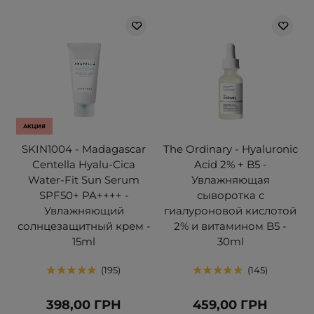
АКЦИЯ
SKIN1004 - Madagascar
The Ordinary - Hyaluronic
Centella Hyalu-Cica
Acid 2% + B5 -
Water-Fit Sun Serum
Увлажняющая
SPF50+ PA++++ -
сыворотка с
Увлажняющий
гиалуроновой кислотой
солнцезащитный крем -
2% и витамином B5 -
15ml
30ml
195
145
398,00 ГРН
459,00 ГРН