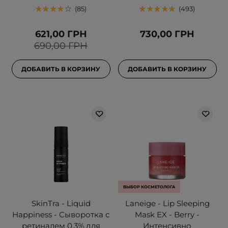
85
493
621,00 ГРН
730,00 ГРН
690,00 ГРН
ДОБАВИТЬ В КОРЗИНУ
ДОБАВИТЬ В КОРЗИНУ
ВЫБОР КОСМЕТОЛОГА
SkinTra - Liquid
Laneige - Lip Sleeping
Happiness - Сыворотка с
Mask EX - Berry -
ретиналем 0,3% для
Интенсивно