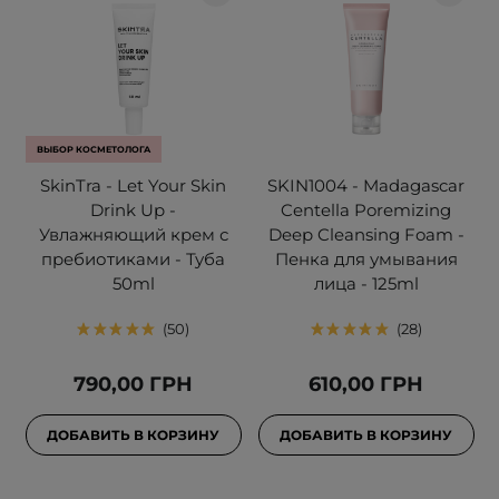
ВЫБОР КОСМЕТОЛОГА
SkinTra - Let Your Skin
SKIN1004 - Madagascar
Drink Up -
Centella Poremizing
Увлажняющий крем с
Deep Cleansing Foam -
пребиотиками - Туба
Пенка для умывания
50ml
лица - 125ml
50
28
790,00 ГРН
610,00 ГРН
ДОБАВИТЬ В КОРЗИНУ
ДОБАВИТЬ В КОРЗИНУ