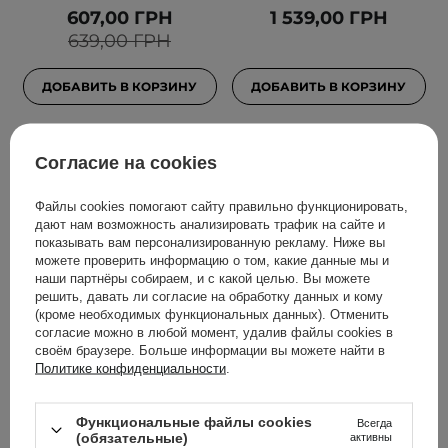
607,00 ГРН
1 539,00 ГРН
639,00 ГРН
ДОБАВИТЬ В КОРЗИНУ
ДОБАВИТЬ В КОРЗИНУ
Согласие на cookies
Файлы cookies помогают сайту правильно функционировать,
дают нам возможность анализировать трафик на сайте и
показывать вам персонализированную рекламу. Ниже вы
можете проверить информацию о том, какие данные мы и
наши партнёры собираем, и с какой целью. Вы можете
решить, давать ли согласие на обработку данных и кому
(кроме необходимых функциональных данных). Отменить
ВЫБОР КОСМЕТОЛОГА
ВЫБОР КОСМЕТОЛОГА
согласие можно в любой момент, удалив файлы cookies в
SkinTra - Let Your Skin
SKIN1004 - Madagascar
своём браузере. Больше информации вы можете найти в
Политике конфиденциальности
.
Drink Up -
Centella Cream -
Увлажняющий крем с
Увлажняющий крем с
пребиотиками -
центеллой - 30ml
Функциональные файлы cookies
Всегда
Бутылка 50ml
(обязательные)
активны