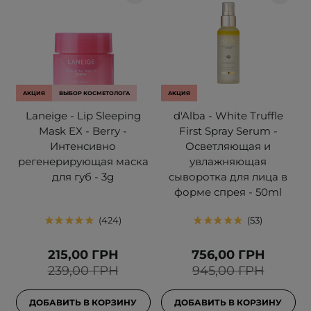
АКЦИЯ
ВЫБОР КОСМЕТОЛОГА
АКЦИЯ
Laneige - Lip Sleeping
d'Alba - White Truffle
Mask EX - Berry -
First Spray Serum -
Интенсивно
Осветляющая и
регенерирующая маска
увлажняющая
для губ - 3g
сыворотка для лица в
форме спрея - 50ml
424
53
215,00 ГРН
756,00 ГРН
239,00 ГРН
945,00 ГРН
ДОБАВИТЬ В КОРЗИНУ
ДОБАВИТЬ В КОРЗИНУ