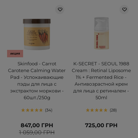
АКЦИЯ
Skinfood - Carrot
K-SECRET - SEOUL 1988
Carotene Calming Water
Cream : Retinal Liposome
Pad - Успокаивающие
1% + Fermented Rice -
пэды для лица с
Антивозрастной крем
экстрактом моркови -
для лица с ретиналем -
60шт./250g
50ml
34
28
847,00 ГРН
725,00 ГРН
1 059,00 ГРН