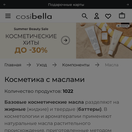
Подарочные карты
Блог
Спроси косметолога
Познакомимся?
Доставка с любовью
Подарочные карты
Блог
Главная
Уход
Компоненты
Масла
Косметика с маслами
Количество продуктов:
1022
Базовые косметические масла
разделяют на
жирные
(жидкие) и твердые (
баттеры)
. В
косметологии и ароматерапии применяют
натуральные масла растительного
происхождения, приготовленные методом