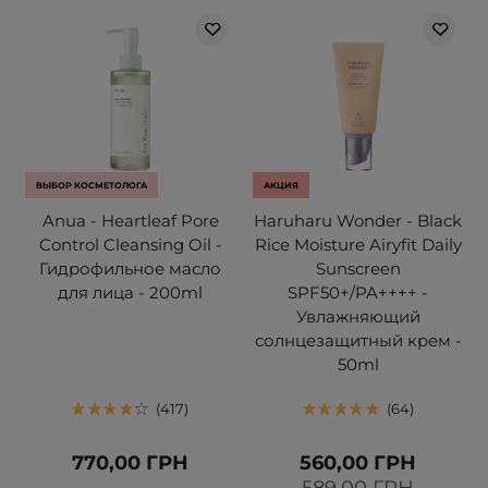
ВЫБОР КОСМЕТОЛОГА
АКЦИЯ
Anua - Heartleaf Pore
Haruharu Wonder - Black
Control Cleansing Oil -
Rice Moisture Airyfit Daily
Гидрофильное масло
Sunscreen
для лица - 200ml
SPF50+/PA++++ -
Увлажняющий
солнцезащитный крем -
50ml
417
64
770,00 ГРН
560,00 ГРН