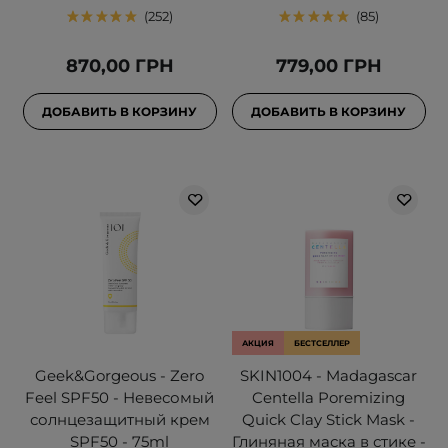
252
85
870,00 ГРН
779,00 ГРН
ДОБАВИТЬ В КОРЗИНУ
ДОБАВИТЬ В КОРЗИНУ
АКЦИЯ
БЕСТСЕЛЛЕР
Geek&Gorgeous - Zero
SKIN1004 - Madagascar
Feel SPF50 - Невесомый
Centella Poremizing
солнцезащитный крем
Quick Clay Stick Mask -
SPF50 - 75ml
Глиняная маска в стике -