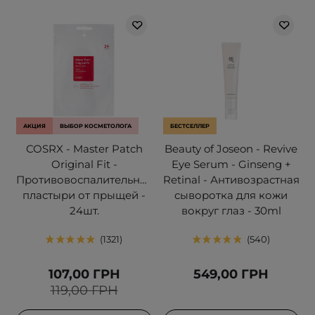
АКЦИЯ
ВЫБОР КОСМЕТОЛОГА
БЕСТСЕЛЛЕР
COSRX - Master Patch
Beauty of Joseon - Revive
Original Fit -
Eye Serum - Ginseng +
Противовоспалительные
Retinal - Антивозрастная
пластыри от прыщей -
сыворотка для кожи
24шт.
вокруг глаз - 30ml
1321
540
107,00 ГРН
549,00 ГРН
119,00 ГРН