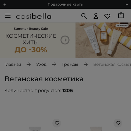
Подарочные карты
Блог
Спроси косметолога
Познакомимся?
Доставка с любовью
Подарочные карты
Блог
Главная
Уход
Тренды
Веганская косме
Веганская косметика
Количество продуктов:
1206