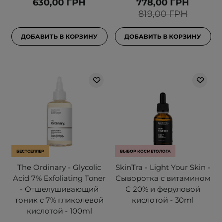
630,00 ГРН
778,00 ГРН
819,00 ГРН
ДОБАВИТЬ В КОРЗИНУ
ДОБАВИТЬ В КОРЗИНУ
БЕСТСЕЛЛЕР
ВЫБОР КОСМЕТОЛОГА
The Ordinary - Glycolic
SkinTra - Light Your Skin -
Acid 7% Exfoliating Toner
Сыворотка с витамином
- Отшелушивающий
С 20% и феруловой
тоник с 7% гликолевой
кислотой - 30ml
кислотой - 100ml