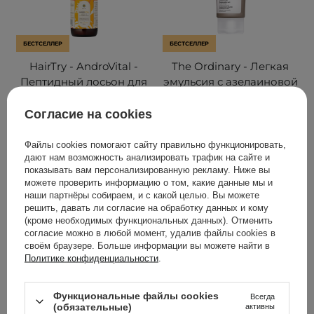
БЕСТСЕЛЛЕР
БЕСТСЕЛЛЕР
HairTry - AndroVital -
The Ordinary - Легкая
Пептидный лосьон для
эмульсия с азелаиновой
стимуляции роста и
кислотой 10% - Azelaic
укрепления волос -
Acid Suspension 10% -
Согласие на cookies
100ml
30ml
Файлы cookies помогают сайту правильно функционировать,
63
511
дают нам возможность анализировать трафик на сайте и
показывать вам персонализированную рекламу. Ниже вы
можете проверить информацию о том, какие данные мы и
685,00 ГРН
660,00 ГРН
наши партнёры собираем, и с какой целью. Вы можете
решить, давать ли согласие на обработку данных и кому
(кроме необходимых функциональных данных). Отменить
ДОБАВИТЬ В КОРЗИНУ
ДОБАВИТЬ В КОРЗИНУ
согласие можно в любой момент, удалив файлы cookies в
своём браузере. Больше информации вы можете найти в
Политике конфиденциальности
.
Функциональные файлы cookies
Всегда
(обязательные)
активны