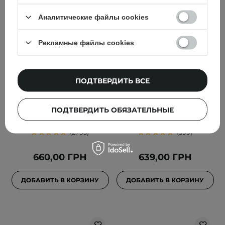
Аналитические файлы cookies
БЕСТСЕЛЛЕР
Рекламные файлы cookies
ВЫБОР КОСМЕТОЛОГА
The Ordinary - Natural
Beauty of Joseon - Red
Moisturizing Factors + HA
Bean Refreshing Pore
ПОДТВЕРДИТЬ ВСЕ
- Увлажняющий крем с
Mask - Глиняная маска -
гиалуроновой кислотой
140ml
ПОДТВЕРДИТЬ ОБЯЗАТЕЛЬНЫЕ
- 100ml
2793
399
660,00 ГРН
639,00 ГРН
ДОБАВИТЬ В КОРЗИНУ
ДОБАВИТЬ В КОРЗИНУ