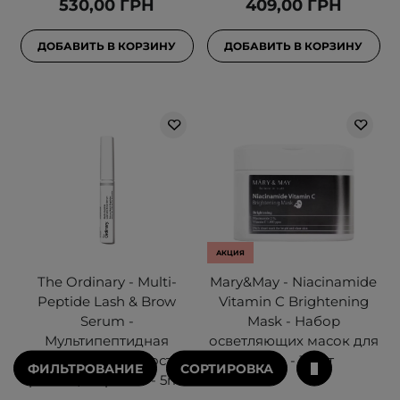
530,00 ГРН
409,00 ГРН
ДОБАВИТЬ В КОРЗИНУ
ДОБАВИТЬ В КОРЗИНУ
АКЦИЯ
The Ordinary - Multi-
Mary&May - Niacinamide
Peptide Lash & Brow
Vitamin C Brightening
Serum -
Mask - Набор
Мультипептидная
осветляющих масок для
сыворотка для роста
лица - 30шт
ФИЛЬТРОВАНИЕ
СОРТИРОВКА
ресниц и бровей - 5ml