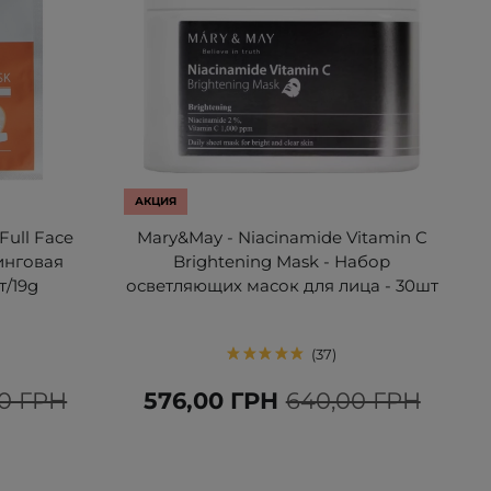
АКЦИЯ
Full Face
Mary&May - Niacinamide Vitamin C
тинговая
Brightening Mask - Набор
т/19g
осветляющих масок для лица - 30шт
37
00 ГРН
576,00 ГРН
640,00 ГРН