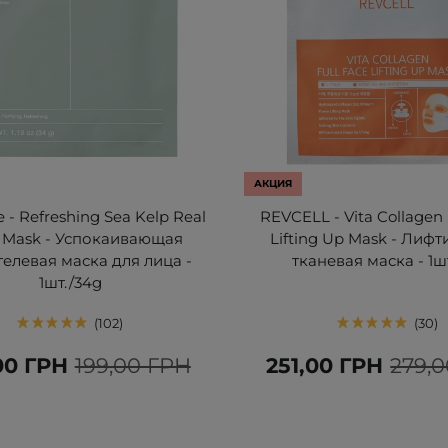
АКЦИЯ
 - Refreshing Sea Kelp Real
REVCELL - Vita Collagen 
 Mask - Успокаивающая
Lifting Up Mask - Лиф
елевая маска для лица -
тканевая маска - 1ш
1шт./34g
102
30
00 ГРН
199,00 ГРН
251,00 ГРН
279,