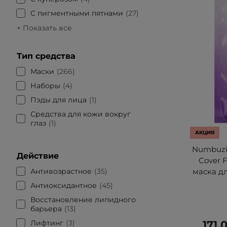
С пигментными пятнами
27
+ Показать все
Тип средства
Маски
266
Наборы
4
Пэды для лица
1
Средства для кожи вокруг
глаз
1
АКЦИЯ
Numbuzin
Действие
Cover 
Антивозрастное
35
маска д
Антиоксидантное
45
Восстановление липидного
барьера
13
Лифтинг
3
171,