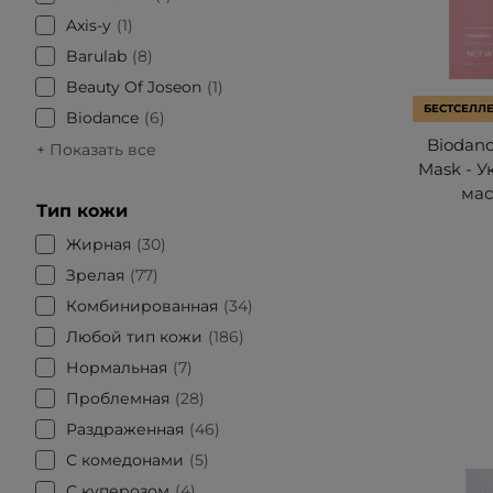
Axis-y
1
Barulab
8
Beauty Of Joseon
1
БЕСТСЕЛЛ
Biodance
6
Biodanc
+ Показать все
Mask - 
мас
Тип кожи
Жирная
30
Зрелая
77
Комбинированная
34
Любой тип кожи
186
Нормальная
7
Проблемная
28
Раздраженная
46
С комедонами
5
С куперозом
4