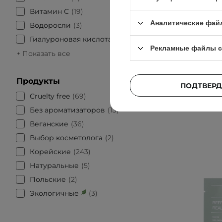
Витамин С
19
Pyunkan
Аналитические фай
Водоросли
3
Esse
увлажн
Гиалуроновая кислота
123
Рекламные файлы c
+ Показать все
Продукты
ПОДТВЕРД
Cruelty free
69
Без ароматизаторов
13
Веганские
36
Выбор косметолога
2
Корейские
243
Натуральные
5
Польские
2
Экологичные
3