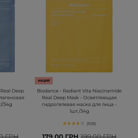
АКЦИЯ
 Real Deep
Biodance - Radiant Vita Niacinamide
лагеновая
Real Deep Mask - Осветляющая
//34g
гидрогелевая маска для лица -
1шт./34g
109
00 ГРН
179,00 ГРН
199,00 ГРН