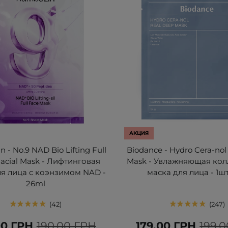
АКЦИЯ
 - No.9 NAD Bio Lifting Full
Biodance - Hydro Cera-nol
Facial Mask - Лифтинговая
Mask - Увлажняющая кол
ля лица с коэнзимом NAD -
маска для лица - 1шт
26ml
42
247
00 ГРН
190,00 ГРН
179,00 ГРН
199,