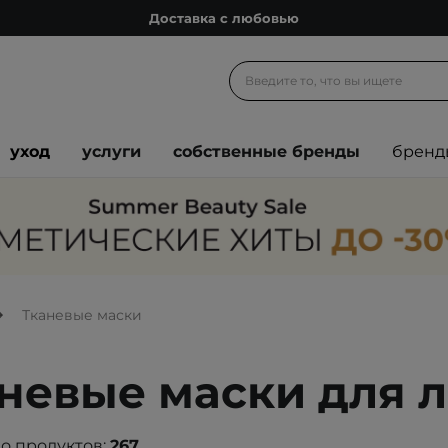
Доставка с любовью
Подарочные карты
Блог
Спроси косметолога
Познакомимся?
уход
услуги
собственные бренды
бренд
Доставка с любовью
Подарочные карты
Блог
Тканевые маски
невые маски для 
о продуктов:
267