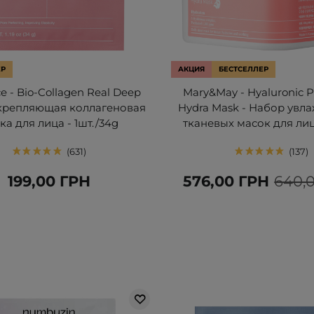
ЕР
АКЦИЯ
БЕСТСЕЛЛЕР
e - Bio-Collagen Real Deep
Mary&May - Hyaluronic 
Укрепляющая коллагеновая
Hydra Mask - Набор ув
ка для лица - 1шт./34g
тканевых масок для лиц
631
137
199,00 ГРН
576,00 ГРН
640,