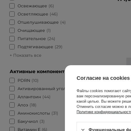
Освежающее
6
Осветляющее
46
Отшелушивающее
4
Очищающее
1
Питательное
24
Подтягивающее
29
+ Показать все
Активные компоненты
Согласие на cookies
PDRN
10
Активированный уголь
1
Файлы cookies помогают сайт
вам персонализированную рек
Аллантоин
44
какой целью. Вы можете реши
Алоэ
18
Отменить согласие можно в л
Политике конфиденциальност
Аминокислоты
31
Бакучиол
3
Витамин Е
6
Функциональные фа