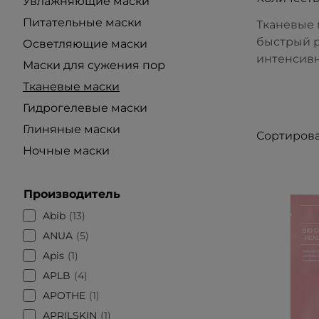
Увлажняющие маски
Питательные маски
Тканевые 
быстрый р
Осветляющие маски
интенсивн
Маски для сужения пор
Тканевые маски
Гидрогелевые маски
Глиняные маски
Сортирова
Ночные маски
Производитель
Abib
13
ANUA
5
Apis
1
APLB
4
APOTHE
1
APRILSKIN
1