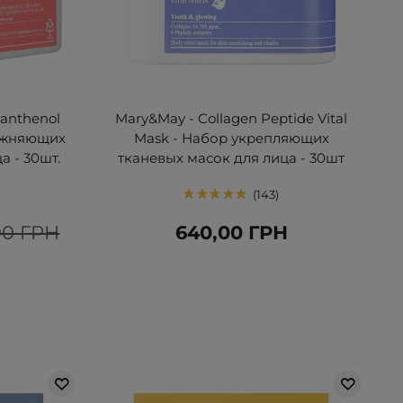
Panthenol
Mary&May - Collagen Peptide Vital
лажняющих
Mask - Набор укрепляющих
а - 30шт.
тканевых масок для лица - 30шт
143
00 ГРН
640,00 ГРН