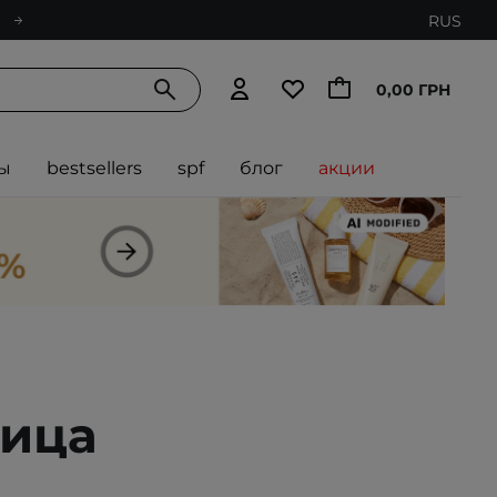
RUS
0,00 ГРН
ы
bestsellers
spf
блог
акции
лица