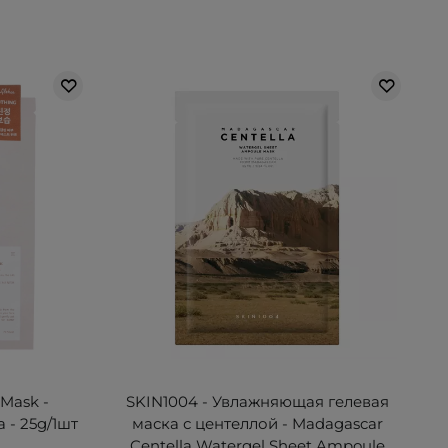
 Mask -
SKIN1004 - Увлажняющая гелевая
 - 25g/1шт
маска с центеллой - Madagascar
Centella Watergel Sheet Ampoule