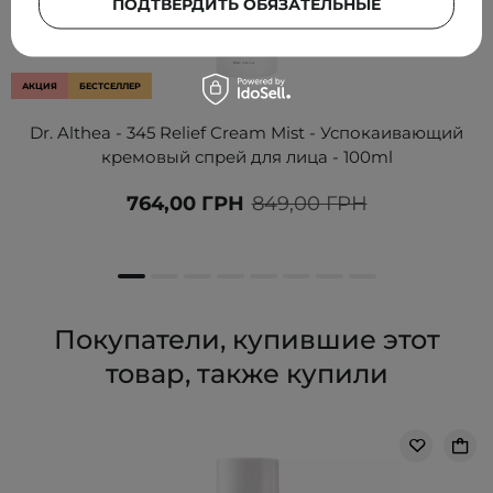
ПОДТВЕРДИТЬ ОБЯЗАТЕЛЬНЫЕ
АКЦИЯ
БЕСТСЕЛЛЕР
Dr. Althea - 345 Relief Cream Mist - Успокаивающий
кремовый спрей для лица - 100ml
764,00 ГРН
849,00 ГРН
Покупатели, купившие этот
товар, также купили