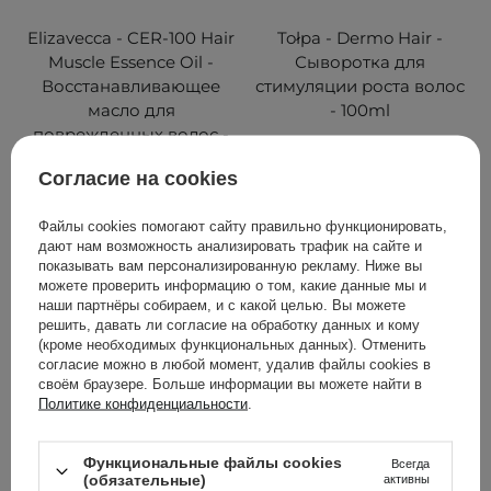
Elizavecca - CER-100 Hair
Tołpa - Dermo Hair -
Muscle Essence Oil -
Сыворотка для
Восстанавливающее
стимуляции роста волос
масло для
- 100ml
поврежденных волос -
100ml
Согласие на cookies
2
Файлы cookies помогают сайту правильно функционировать,
дают нам возможность анализировать трафик на сайте и
308,00 ГРН
329,00 ГРН
показывать вам персонализированную рекламу. Ниже вы
можете проверить информацию о том, какие данные мы и
наши партнёры собираем, и с какой целью. Вы можете
ДОБАВИТЬ В КОРЗИНУ
ДОБАВИТЬ В КОРЗИНУ
решить, давать ли согласие на обработку данных и кому
(кроме необходимых функциональных данных). Отменить
согласие можно в любой момент, удалив файлы cookies в
своём браузере. Больше информации вы можете найти в
Политике конфиденциальности
.
Функциональные файлы cookies
Всегда
(обязательные)
активны