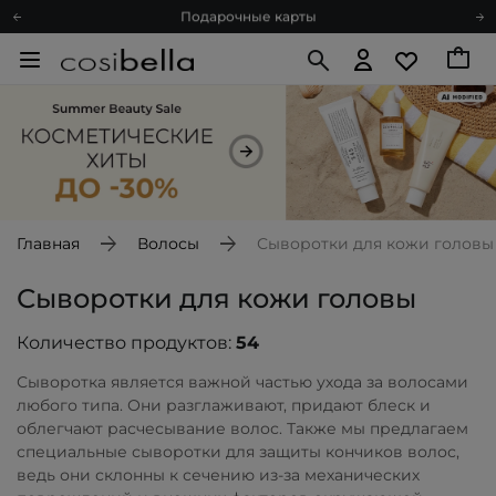
Подарочные карты
Блог
Спроси косметолога
Познакомимся?
Доставка с любовью
Подарочные карты
Блог
Главная
Волосы
Сыворотки для кожи головы
Сыворотки для кожи головы
Количество продуктов:
54
Сыворотка является важной частью ухода за волосами
любого типа. Они разглаживают, придают блеск и
облегчают расчесывание волос. Также мы предлагаем
специальные сыворотки для защиты кончиков волос,
ведь они склонны к сечению из-за механических