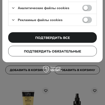
Аналитические файлы cookies
Рекламные файлы cookies
Trust My Sister -
Trust My Sister -
Разглаживающая маска
Регенерирующая маска
5в1 для волос средней
5в1 для волос высокой
ПОДТВЕРДИТЬ ВСЕ
пористости - 150ml
пористости - 150ml
1
1
ПОДТВЕРДИТЬ ОБЯЗАТЕЛЬНЫЕ
299,00 ГРН
215,00 ГРН
ДОБАВИТЬ В КОРЗИНУ
ДОБАВИТЬ В КОРЗИНУ