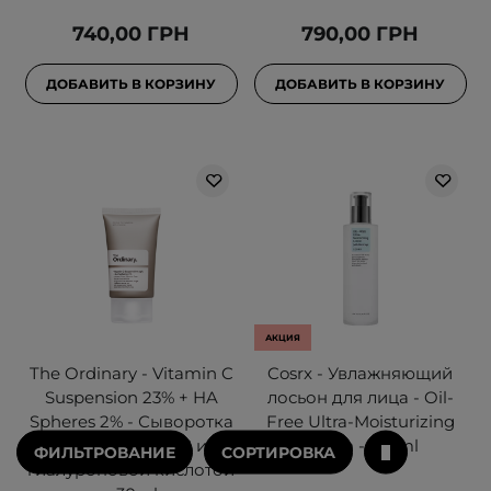
740,00 ГРН
790,00 ГРН
ДОБАВИТЬ В КОРЗИНУ
ДОБАВИТЬ В КОРЗИНУ
АКЦИЯ
The Ordinary - Vitamin C
Cosrx - Увлажняющий
Suspension 23% + HA
лосьон для лица - Oil-
Spheres 2% - Сыворотка
Free Ultra-Moisturizing
с 23% витамином C и 2%
Lotion - 100ml
ФИЛЬТРОВАНИЕ
СОРТИРОВКА
гиалуроновой кислотой