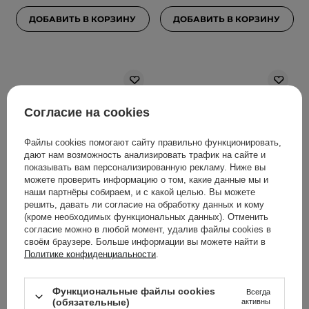
ДОБАВИТЬ В КОРЗИНУ
ДОБАВИТЬ В КОРЗИНУ
Согласие на cookies
Файлы cookies помогают сайту правильно функционировать,
дают нам возможность анализировать трафик на сайте и
показывать вам персонализированную рекламу. Ниже вы
можете проверить информацию о том, какие данные мы и
АКЦИЯ
БЕСТСЕЛЛЕР
ВЫБОР КОСМЕТОЛОГА
наши партнёры собираем, и с какой целью. Вы можете
Celimax - Dual Barrier
SkinTra - Let Your Skin
решить, давать ли согласие на обработку данных и кому
Skin Wearable Cream -
Feed On - Питательный
(кроме необходимых функциональных данных). Отменить
согласие можно в любой момент, удалив файлы cookies в
Легкий крем для лица с
крем с пребиотиками -
своём браузере. Больше информации вы можете найти в
церамидами - 50ml
50ml
Политике конфиденциальности
.
53
493
Функциональные файлы cookies
Всегда
(обязательные)
активны