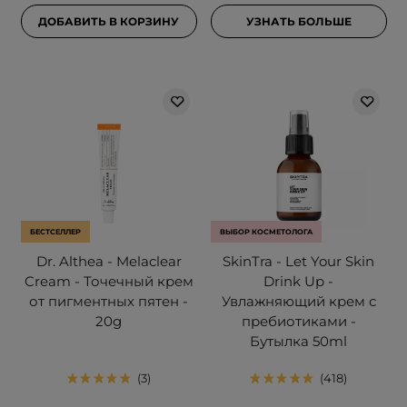
ДОБАВИТЬ В КОРЗИНУ
УЗНАТЬ БОЛЬШЕ
БЕСТСЕЛЛЕР
ВЫБОР КОСМЕТОЛОГА
Dr. Althea - Melaclear
SkinTra - Let Your Skin
Cream - Точечный крем
Drink Up -
от пигментных пятен -
Увлажняющий крем с
20g
пребиотиками -
Бутылка 50ml
3
418