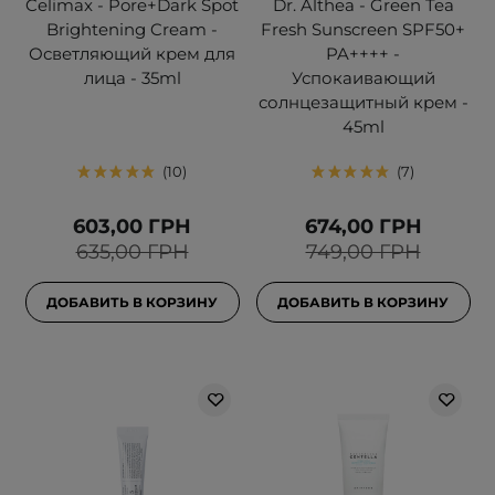
Celimax - Pore+Dark Spot
Dr. Althea - Green Tea
Brightening Cream -
Fresh Sunscreen SPF50+
Осветляющий крем для
PA++++ -
лица - 35ml
Успокаивающий
солнцезащитный крем -
45ml
10
7
603,00 ГРН
674,00 ГРН
635,00 ГРН
749,00 ГРН
ДОБАВИТЬ В КОРЗИНУ
ДОБАВИТЬ В КОРЗИНУ