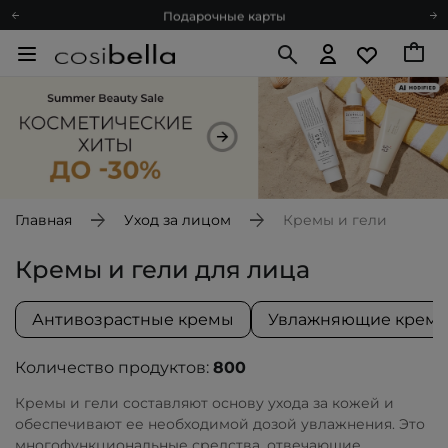
Подарочные карты
Блог
Спроси косметолога
Познакомимся?
Доставка с любовью
Подарочные карты
Блог
Главная
Уход за лицом
Кремы и гели
Кремы и гели для лица
Антивозрастные кремы
Увлажняющие крем
Количество продуктов:
800
Кремы и гели составляют основу ухода за кожей и
обеспечивают ее необходимой дозой увлажнения. Это
многофункциональные средства, отвечающие