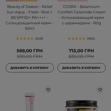
Beauty of Joseon - Relief
COSRX - Balancium
Sun Aqua - Fresh : Rice +
Comfort Ceramide Cream
B5 SPF50+ PA++++ -
- Успокаивающий крем
Солнцезащитный крем -
с церамидами - 80g
50ml
548
966
569,00 ГРН
713,00 ГРН
599,00 ГРН
839,00 ГРН
ДОБАВИТЬ В КОРЗИНУ
ДОБАВИТЬ В КОРЗИНУ