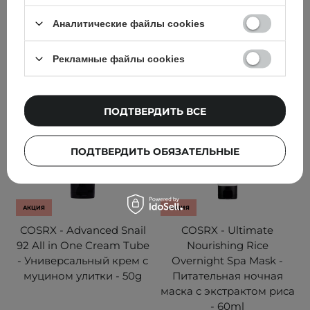
797,00 ГРН
730,00 ГРН
929,00 ГРН
Аналитические файлы cookies
ДОБАВИТЬ В КОРЗИНУ
ДОБАВИТЬ В КОРЗИНУ
Рекламные файлы cookies
ПОДТВЕРДИТЬ ВСЕ
ПОДТВЕРДИТЬ ОБЯЗАТЕЛЬНЫЕ
АКЦИЯ
АКЦИЯ
COSRX - Advanced Snail
COSRX - Ultimate
92 All in One Cream Tube
Nourishing Rice
- Универсальный крем с
Overnight Spa Mask -
муцином улитки - 50g
Питательная ночная
маска с экстрактом риса
- 60ml