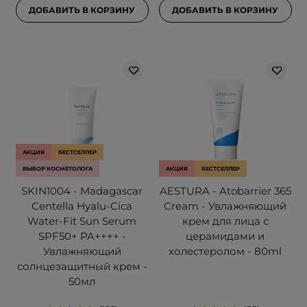
ДОБАВИТЬ В КОРЗИНУ
ДОБАВИТЬ В КОРЗИНУ
АКЦИЯ
БЕСТСЕЛЛЕР
ВЫБОР КОСМЕТОЛОГА
АКЦИЯ
БЕСТСЕЛЛЕР
SKIN1004 - Madagascar
AESTURA - Atobarrier 365
Centella Hyalu-Cica
Cream - Увлажняющий
Water-Fit Sun Serum
крем для лица с
SPF50+ PA++++ -
церамидами и
Увлажняющий
холестеролом - 80ml
солнцезащитный крем -
50мл