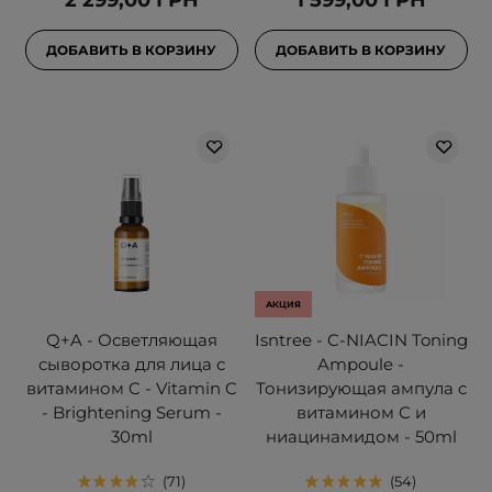
2 299,00 ГРН
1 599,00 ГРН
ДОБАВИТЬ В КОРЗИНУ
ДОБАВИТЬ В КОРЗИНУ
АКЦИЯ
Q+A - Осветляющая
Isntree - C-NIACIN Toning
сыворотка для лица с
Ampoule -
витамином C - Vitamin C
Тонизирующая ампула с
- Brightening Serum -
витамином С и
30ml
ниацинамидом - 50ml
71
54