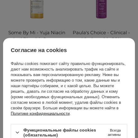
Some By Mi - Yuja Niacin
Paula's Choice - Clinical -
Anti Blemish Serum -
Niacinamide 20%
Сыворотка для
Treatment - Сыворотка с
Согласие на cookies
осветления пигментных
20% ниацинамидом -
пятен - 50ml
20ml
Файлы cookies помогают сайту правильно функционировать,
дают нам возможность анализировать трафик на сайте и
23
15
показывать вам персонализированную рекламу. Ниже вы
можете проверить информацию о том, какие данные мы и
наши партнёры собираем, и с какой целью. Вы можете
799,00 ГРН
2 199,00 ГРН
решить, давать ли согласие на обработку данных и кому
(кроме необходимых функциональных данных). Отменить
ДОБАВИТЬ В КОРЗИНУ
ДОБАВИТЬ В КОРЗИНУ
согласие можно в любой момент, удалив файлы cookies в
своём браузере. Больше информации вы можете найти в
Политике конфиденциальности
.
Функциональные файлы cookies
Всегда
(обязательные)
активны