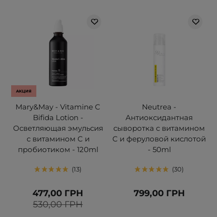
АКЦИЯ
Mary&May - Vitamine C
Neutrea -
Bifida Lotion -
Антиоксидантная
Осветляющая эмульсия
сыворотка с витамином
с витамином С и
С и феруловой кислотой
пробиотиком - 120ml
- 50ml
13
30
477,00 ГРН
799,00 ГРН
530,00 ГРН