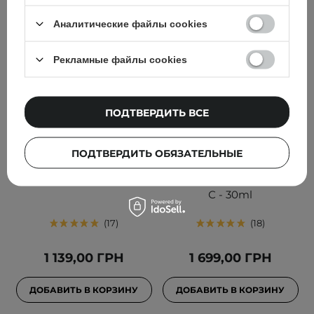
Аналитические файлы cookies
Рекламные файлы cookies
Evolve Organic Beauty -
Paula's Choice - Resist -
ПОДТВЕРДИТЬ ВСЕ
Bio-Retinol + C Booster -
Anti-Aging Super
Сыворотка с
Antioxidant Concentrate
биоретинолом и
Serum -
ПОДТВЕРДИТЬ ОБЯЗАТЕЛЬНЫЕ
витамином С - 15ml
Антиоксидантная
сыворотка с витамином
С - 30ml
17
18
1 139,00 ГРН
1 699,00 ГРН
ДОБАВИТЬ В КОРЗИНУ
ДОБАВИТЬ В КОРЗИНУ