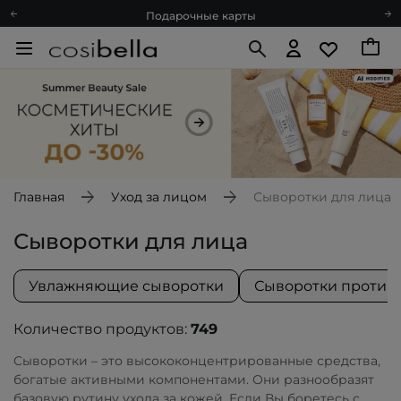
Подарочные карты
Блог
Спроси косметолога
Познакомимся?
Доставка с любовью
Подарочные карты
Блог
Главная
Уход за лицом
Сыворотки для лица
Сыворотки для лица
Увлажняющие сыворотки
Сыворотки против
Количество продуктов:
749
Сыворотки – это высококонцентрированные средства,
богатые активными компонентами. Они разнообразят
базовую рутину ухода за кожей. Если Вы боретесь с