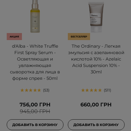
АКЦИЯ
БЕСТСЕЛЛЕР
d'Alba - White Truffle
The Ordinary - Легкая
First Spray Serum -
эмульсия с азелаиновой
Осветляющая и
кислотой 10% - Azelaic
увлажняющая
Acid Suspension 10% -
сыворотка для лица в
30ml
форме спрея - 50ml
53
511
756,00 ГРН
660,00 ГРН
945,00 ГРН
ДОБАВИТЬ В КОРЗИНУ
ДОБАВИТЬ В КОРЗИНУ