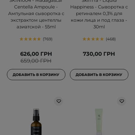
SKIN1004 - Madagascar
SkinTra - Liquid
Centella Ampoule -
Happiness - Сыворотка с
Ампульная сыворотка с
ретиналем 0,3% для
экстрактом центеллы
кожи лица и под глаза -
азиатской - 55ml
30ml
769
468
626,00 ГРН
730,00 ГРН
659,00 ГРН
ДОБАВИТЬ В КОРЗИНУ
ДОБАВИТЬ В КОРЗИНУ