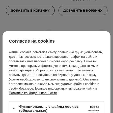
ДОБАВИТЬ В КОРЗИНУ
ДОБАВИТЬ В КОРЗИНУ
Согласие на cookies
Файлы cookies помогают сайту правильно функционировать,
дают нам возможность анализировать трафик на сайте и
показывать вам персонализированную рекламу. Ниже вы
можете проверить информацию о том, какие данные мы и
наши партнёры собираем, и с какой целью. Вы можете
решить, давать ли согласие на обработку данных и кому
The Ordinary - Volufiline
The Ordinary - Argireline
(кроме необходимых функциональных данных). Отменить
92% + Pal-Isoleucine 1% -
Solution 10% - Легкая
согласие можно в любой момент, удалив файлы cookies в
Укрепляющая
сыворотка с 10%
своём браузере. Больше информации вы можете найти в
Политике конфиденциальности
.
сыворотка - 15ml
пептидным комплексом
ARGIRELINE™ - 30ml
Функциональные файлы cookies
Всегда
2
725
(обязательные)
активны