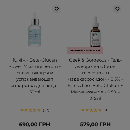
ВЫБОР КОСМЕТОЛОГА
iUNIK - Beta-Glucan
Geek & Gorgeous - Гель-
Power Moisture Serum -
сыворотка с бета-
Увлажняющая и
глюканом и
успокаивающая
мадекассосидом - 0.5% -
сыворотка для лица -
Stress Less Beta Glukan +
50ml
Madecassoside - 0.5% -
30ml
83
91
690,00 ГРН
579,00 ГРН