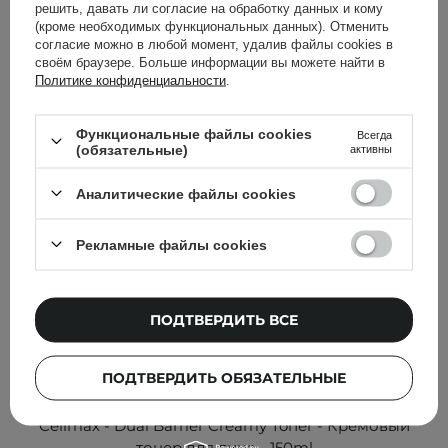
Другие клиенты также
решить, давать ли согласие на обработку данных и кому
(кроме необходимых функциональных данных). Отменить
проверили
согласие можно в любой момент, удалив файлы cookies в
своём браузере. Больше информации вы можете найти в
Политике конфиденциальности
.
Функциональные файлы cookies
Всегда
(обязательные)
активны
Аналитические файлы cookies
Рекламные файлы cookies
ПОДТВЕРДИТЬ ВСЕ
ПОДТВЕРДИТЬ ОБЯЗАТЕЛЬНЫЕ
АКЦИЯ
БЕСТСЕЛЛЕР
Celimax - Dual Barrier Creamy Toner - Кремовый
тонер для лица - 150ml