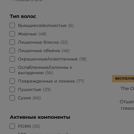
Тип волос
Вьющиеся/волнистые
6
Жирные
48
Лишенные блеска
32
Лишенные объёма
46
Окрашенные/осветленные
18
Ослабленные/склонны к
выпадению
56
БЕСТСЕЛЛ
Поврежденные и ломкие
77
The Or
Пушистые
29
Сухие
66
Отшел
глико
Активные компоненты
PDRN
35