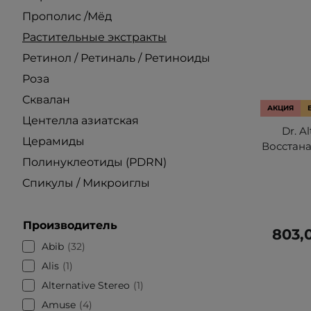
Прополис /Мёд
Растительные экстракты
Ретинол / Ретиналь / Ретиноиды
Роза
Сквалан
АКЦИЯ
Центелла азиатская
Dr. A
Церамиды
Восстан
Полинуклеотиды (PDRN)
Спикулы / Микроиглы
Производитель
803,
Abib
32
Alis
1
Alternative Stereo
1
Amuse
4