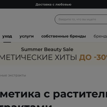
Доставка с любовью
Подарочные карты
Блог
Спроси косметолога
уход
услуги
собственные бренды
бренд
Познакомимся?
Доставка с любовью
Подарочные карты
Блог
ьные экстракты
метика с растите