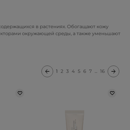
 содержащихся в растениях. Обогащают кожу
акторами окружающей среды, а также уменьшают
1
2
3
4
5
6
7
...
16