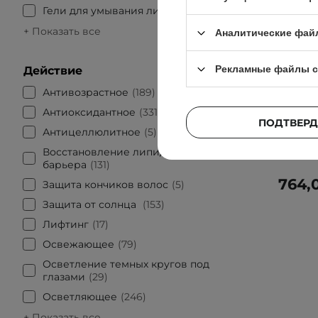
Гели для умывания лица
54
+ Показать все
Аналитические фай
АКЦИЯ
Рекламные файлы c
Действие
Dr. Alth
Антивозрастное
189
Успока
Антиоксидантное
331
ПОДТВЕРД
Антицеллюлитное
5
Восстановление липидного
барьера
131
764,
Защита кончиков волос
5
Защита от солнца
153
Лифтинг
17
Освежающее
79
Осветление темных кругов под
глазами
29
Осветляющее
246
+ Показать все