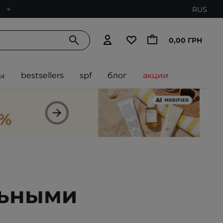
RUS
0,00 ГРН
ы
bestsellers
spf
блог
акции
льными