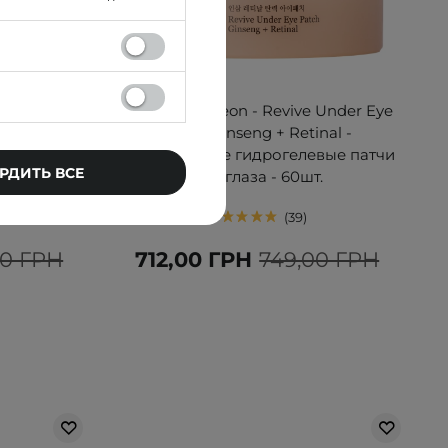
АКЦИЯ
 Cream -
Beauty of Joseon - Revive Under Eye
ющий крем
Patch Ginseng + Retinal -
l
Укрепляющие гидрогелевые патчи
РДИТЬ ВСЕ
под глаза - 60шт.
39
00 ГРН
712,00 ГРН
749,00 ГРН