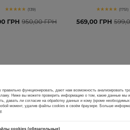
139
1751
00 ГРН
950,00 ГРН
569,00 ГРН
599,
у правильно функционировать, дают нам возможность анализировать тра
ламу. Ниже вы можете проверить информацию о том, какие данные мы и
ть, давать ли согласие на обработку данных и кому (кроме необходимы
юбой момент, удалив файлы cookies в своём браузере. Больше информа
и
.
йлы cookies (обязательные)