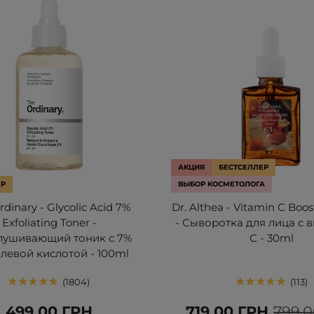
АКЦИЯ
БЕСТСЕЛЛЕР
ЕР
ВЫБОР КОСМЕТОЛОГА
dinary - Glycolic Acid 7%
Dr. Althea - Vitamin C Boo
Exfoliating Toner -
- Сыворотка для лица с
ушивающий тоник с 7%
С - 30ml
левой кислотой - 100ml
1804
113
499,00 ГРН
719,00 ГРН
799,