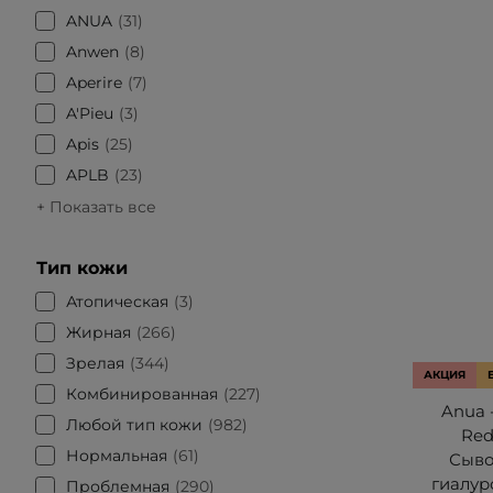
ANUA
31
Anwen
8
Aperire
7
A'Pieu
3
Apis
25
APLB
23
+ Показать все
Тип кожи
Атопическая
3
Жирная
266
Зрелая
344
АКЦИЯ
Комбинированная
227
Anua -
Любой тип кожи
982
Red
Нормальная
61
Сыво
гиалур
Проблемная
290