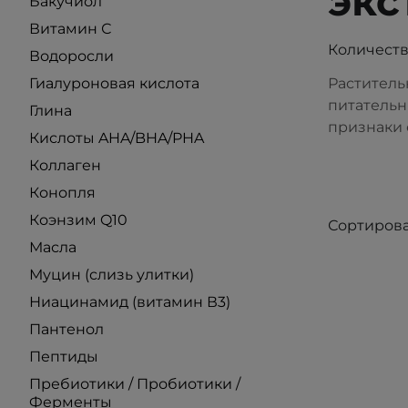
экс
Бакучиол
Витамин С
Количеств
Водоросли
Гиалуроновая кислота
Раститель
питательн
Глина
признаки 
Кислоты AHA/BHA/PHA
Коллаген
Конопля
Коэнзим Q10
Сортирова
Масла
Муцин (слизь улитки)
Ниацинамид (витамин В3)
Пантенол
Пептиды
Пребиотики / Пробиотики /
Ферменты