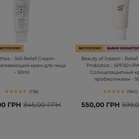
БЕСТСЕЛЛЕР
БЕСТСЕЛЛЕР
ВЫБОР КОСМЕТОЛ
lthea - 345 Relief Cream -
Beauty of Joseon - Relief
авливающий крем для лица
Probiotics - SPF50+/P
- 50ml
Солнцезащитный к
пробиотиками - 5
738
1841
00 ГРН
845,00 ГРН
550,00 ГРН
599,