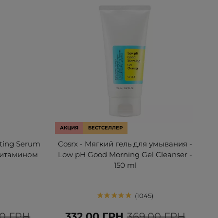
АКЦИЯ
БЕСТСЕЛЛЕР
sting Serum
Cosrx - Мягкий гель для умывания -
 витамином
Low pH Good Morning Gel Cleanser -
150 ml
1045
00 ГРН
332,00 ГРН
369,00 ГРН