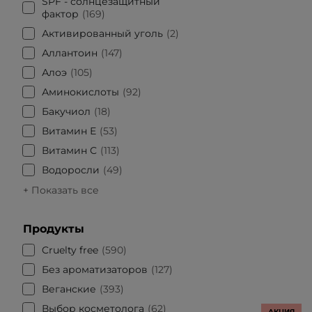
SPF - солнцезащитный
фактор
169
Активированный уголь
2
Аллантоин
147
Алоэ
105
Аминокислоты
92
Бакучиол
18
Витамин Е
53
Витамин С
113
Водоросли
49
+ Показать все
Продукты
Cruelty free
590
Без ароматизаторов
127
Веганские
393
Выбор косметолога
62
АКЦИЯ