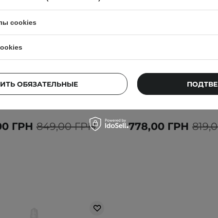
лы cookies
БЕСТСЕЛЛЕР
АКЦИЯ
БЕСТСЕЛЛЕР
ookies
ea - 345 Relief Cream Mist -
Dr. Althea - 147 Barrier
ивающий кремовый спрей
Интенсивно успокаива
для лица - 100ml
для лица - 50m
ИТЬ ОБЯЗАТЕЛЬНЫЕ
ПОДТВЕ
43
221
00 ГРН
849,00 ГРН
778,00 ГРН
819,