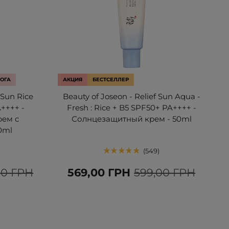
ОГА
АКЦИЯ
БЕСТСЕЛЛЕР
 Sun Rice
Beauty of Joseon - Relief Sun Aqua -
A++++ -
Fresh : Rice + B5 SPF50+ PA++++ -
рем с
Солнцезащитный крем - 50ml
0ml
549
00 ГРН
569,00 ГРН
599,00 ГРН