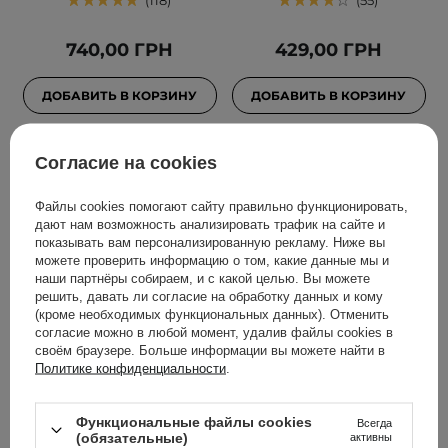
118
55
740,00 ГРН
429,00 ГРН
ДОБАВИТЬ В КОРЗИНУ
ДОБАВИТЬ В КОРЗИНУ
Согласие на cookies
Файлы cookies помогают сайту правильно функционировать,
дают нам возможность анализировать трафик на сайте и
показывать вам персонализированную рекламу. Ниже вы
можете проверить информацию о том, какие данные мы и
наши партнёры собираем, и с какой целью. Вы можете
решить, давать ли согласие на обработку данных и кому
(кроме необходимых функциональных данных). Отменить
ВЫБОР КОСМЕТОЛОГА
согласие можно в любой момент, удалив файлы cookies в
своём браузере. Больше информации вы можете найти в
HairTry - Everyone,
HairTry - Enzymatic King
Политике конфиденциальности
.
Everyday - Ежедневный
- Трихологический
кондиционер - 250ml
энзимный пилинг с
Функциональные файлы cookies
фицином - 100ml
Всегда
(обязательные)
активны