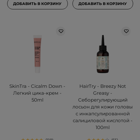
ДОБАВИТЬ В КОРЗИНУ
ДОБАВИТЬ В КОРЗИНУ
SkinTra - Cicalm Down -
HairTry - Breezy Not
Легкий цика-крем -
Greasy -
50ml
Себорегулирующий
лосьон для кожи головы
с инкапсулированной
салициловой кислотой -
100ml