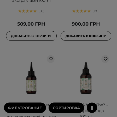
экстрактами 100ml
58
101
509,00 ГРН
900,00 ГРН
ДОБАВИТЬ В КОРЗИНУ
ДОБАВИТЬ В КОРЗИНУ
HairTry - Hydrate Hero -
HairTry - Who Is She? -
ФИЛЬТРОВАНИЕ
СОРТИРОВКА
Увлажняюще-
Ламеллярная вода -
успокаивающий лосьон
100ml