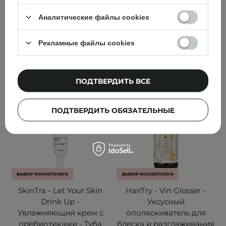
26
28
Аналитические файлы cookies
650,00 ГРН
439,00 ГРН
Рекламные файлы cookies
ДОБАВИТЬ В КОРЗИНУ
ДОБАВИТЬ В КОРЗИНУ
ПОДТВЕРДИТЬ ВСЕ
ПОДТВЕРДИТЬ ОБЯЗАТЕЛЬНЫЕ
ВЫБОР КОСМЕТОЛОГА
ВЫБОР КОСМЕТОЛОГА
SkinTra - Let Your Skin
HairTry - Vin Glosser -
Drink Up -
Уксусный
Увлажняющий крем с
ополаскиватель для
пребиотиками - Туба
блеска и разглаживания