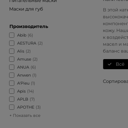
Питательные маски
Маски для губ
В этой ка
высококач
компонент
Производитель
кожу. Наш
Abib
6
к воздейс
AESTURA
2
масел и м
баланс ва
Alis
2
Amuse
2
Всё
ANUA
6
Anwen
1
Сортирова
A'Pieu
1
Apis
14
APLB
7
APOTHE
3
+ Показать все