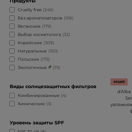
Продукты
Cruelty free
246
Без ароматизаторов
106
Веганские
179
Выбор косметолога
32
Корейские
309
Натуральные
160
Польские
175
Экологичные
75
АКЦИЯ
Виды солнцезащитных фильтров
d'Alba 
Комбинированные
4
Se
Химические
3
увлажняю
Уровень защиты SPF
SPF 30-49
8