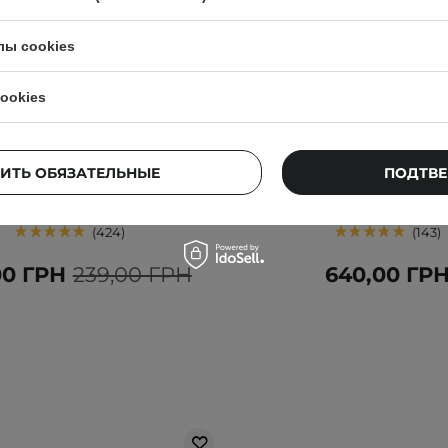
лы cookies
ookies
ВЫБОР КОСМЕТОЛОГА
 Lip Sleeping Mask EX - Berry
Mary&May - Collagen Pept
енсивно регенерирующая
Mask - Набор укреп
ИТЬ ОБЯЗАТЕЛЬНЫЕ
ПОДТВЕ
маска для губ - 3g
тканевых масок для лиц
424
143
00 ГРН
239,00 ГРН
640,00 ГР