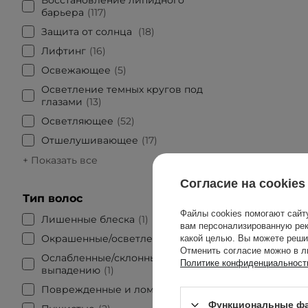
барьера
117
Защита от солнца
18
Лифтинг
16
Освежающее
5
Осветление темных кругов под
глазами
13
Осветляющее
52
Отшелушивающее
17
+ Показать все
Согласие на cookies
Тип волос
Файлы cookies помогают сайт
Лишенные блеска
1
вам персонализированную рек
Окрашенные/осветленные
2
какой целью. Вы можете реши
Отменить согласие можно в л
Ослабленные/склонны к
Политике конфиденциальност
выпадению
1
Поврежденные и ломкие
4
Функциональные фа