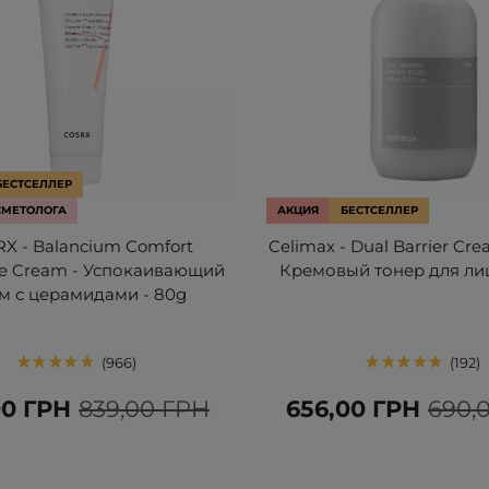
БЕСТСЕЛЛЕР
СМЕТОЛОГА
АКЦИЯ
БЕСТСЕЛЛЕР
X - Balancium Comfort
Celimax - Dual Barrier Cre
e Cream - Успокаивающий
Кремовый тонер для лиц
м с церамидами - 80g
966
192
00 ГРН
839,00 ГРН
656,00 ГРН
690,