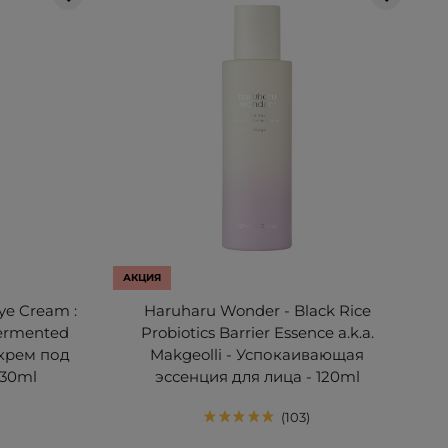
АКЦИЯ
ye Cream :
Haruharu Wonder - Black Rice
Fermented
Probiotics Barrier Essence a.k.a.
 крем под
Makgeolli - Успокаивающая
 30ml
эссенция для лица - 120ml
103