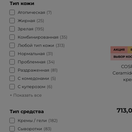
Тип кожи
Атопическая
7
Жирная
25
Зрелая
195
Комбинированная
35
Любой тип кожи
313
АКЦИЯ
Нормальная
31
ВЫБОР КО
Проблемная
34
COSR
Раздраженная
81
Ceramid
С комедонами
5
кре
С куперозом
6
+ Показать все
713,
Тип средства
Кремы / гели
182
Сыворотки
83