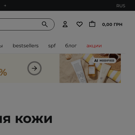
RUS
0,00 ГРН
ы
bestsellers
spf
блог
акции
ия кожи