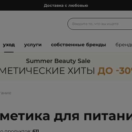
Подарочные карты
Блог
Спроси косметолога
Познакомимся?
уход
услуги
собственные бренды
бренд
Доставка с любовью
Подарочные карты
Блог
тание
метика для питан
о продуктов:
611