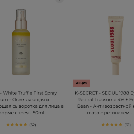
АКЦИЯ
- White Truffle First Spray
K-SECRET - SEOUL 1988 E
rum - Осветляющая и
Retinal Liposome 4% + 
щая сыворотка для лица в
Bean - Антивозрастной
форме спрея - 50ml
глаза с ретиналем -
52
61