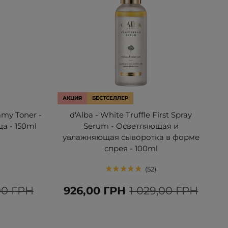
АКЦИЯ
БЕСТСЕЛЛЕР
amy Toner -
d'Alba - White Truffle First Spray
а - 150ml
Serum - Осветляющая и
увлажняющая сыворотка в форме
спрея - 100ml
52
00 ГРН
926,00 ГРН
1 029,00 ГРН