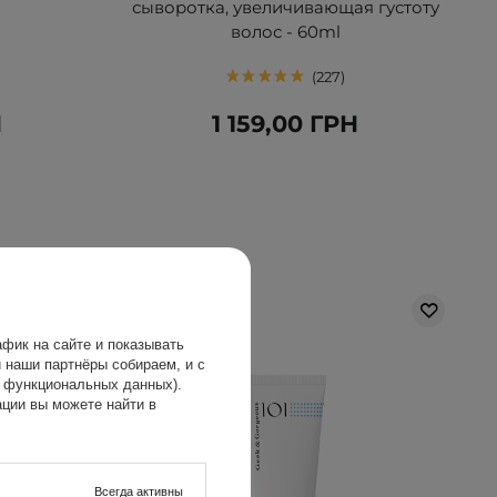
сыворотка, увеличивающая густоту
волос - 60ml
227
Н
1 159,00 ГРН
фик на сайте и показывать
 наши партнёры собираем, и с
х функциональных данных).
ции вы можете найти в
Всегда активны