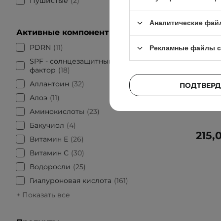
Пушистые
2
Аналитические фай
Активные компоненты
PDRN
11
Рекламные файлы c
АКЦИЯ
SPF - солнцезащитный
фактор
18
Laneige -
- Инт
Аллантоин
32
ПОДТВЕРД
Алоэ
11
Аминокислоты
23
Бакучиол
4
215,
Витамин Е
26
Витамин С
30
Водоросли
25
Гиалуроновая кислота
161
+ Показать все