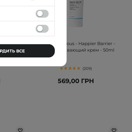
БЕСТСЕЛЛЕР
ide Vital
Geek & Gorgeous - Happier Barrier -
ляющих
Восстанавливающий крем - 50ml
РДИТЬ ВСЕ
а - 30шт
209
Н
569,00 ГРН