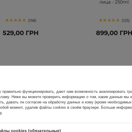
лица - 250ml
158
125
529,00 ГРН
899,00 ГР
у правильно функционировать, дают нам возможность анализировать тра
ламу. Ниже вы можете проверить информацию о том, какие данные мы и
ть, давать ли согласие на обработку данных и кому (кроме необходимы
юбой момент, удалив файлы cookies в своём браузере. Больше информа
и
.
йлы cookies (обязательные)