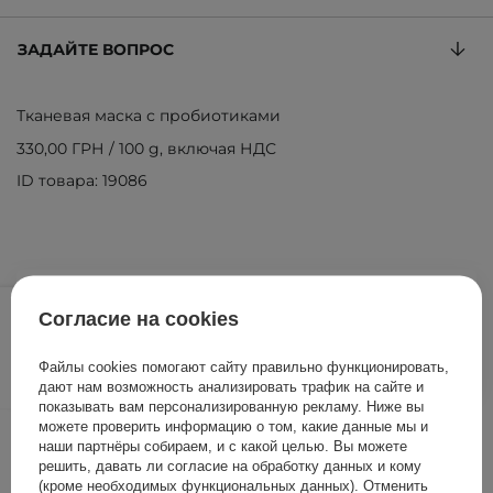
ЗАДАЙТЕ ВОПРОС
Тканевая маска с пробиотиками
330,00 ГРН
/
100 g
, включая НДС
ID товара: 19086
99,00 ГРН
/
шт.
Согласие на cookies
ДОБАВИТЬ В КОРЗИНУ
Файлы cookies помогают сайту правильно функционировать,
дают нам возможность анализировать трафик на сайте и
показывать вам персонализированную рекламу. Ниже вы
можете проверить информацию о том, какие данные мы и
Другие клиенты также
наши партнёры собираем, и с какой целью. Вы можете
проверили
решить, давать ли согласие на обработку данных и кому
(кроме необходимых функциональных данных). Отменить