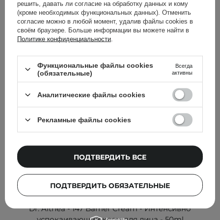
Другие клиенты также
решить, давать ли согласие на обработку данных и кому
(кроме необходимых функциональных данных). Отменить
проверили
согласие можно в любой момент, удалив файлы cookies в
своём браузере. Больше информации вы можете найти в
Политике конфиденциальности
.
Функциональные файлы cookies
Всегда
(обязательные)
активны
Аналитические файлы cookies
Рекламные файлы cookies
ПОДТВЕРДИТЬ ВСЕ
ПОДТВЕРДИТЬ ОБЯЗАТЕЛЬНЫЕ
АКЦИЯ
БЕСТСЕЛЛЕР
Dr. Althea - 147 Barrier Cream - Интенсивно
успокаивающий крем для лица - 50ml