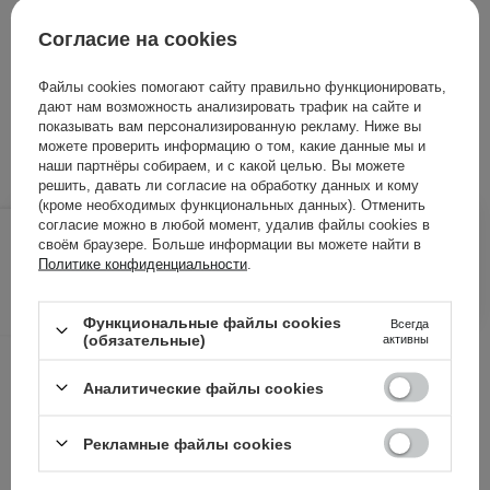
Согласие на cookies
Крем для восстановления и успокоения кожи
1 556,00 ГРН
/
100 ml
, включая НДС
Файлы cookies помогают сайту правильно функционировать,
дают нам возможность анализировать трафик на сайте и
ID товара: 17993
показывать вам персонализированную рекламу. Ниже вы
можете проверить информацию о том, какие данные мы и
наши партнёры собираем, и с какой целью. Вы можете
решить, давать ли согласие на обработку данных и кому
(кроме необходимых функциональных данных). Отменить
778,00 ГРН
819,00 ГРН
согласие можно в любой момент, удалив файлы cookies в
/
шт.
своём браузере. Больше информации вы можете найти в
Политике конфиденциальности
.
ДОБАВИТЬ В КОРЗИНУ
Функциональные файлы cookies
Всегда
(обязательные)
активны
Другие клиенты также
Аналитические файлы cookies
проверили
Рекламные файлы cookies