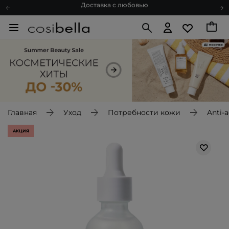
Подарочные карты
Блог
Спроси косметолога
Познакомимся?
Доставка с любовью
Подарочные карты
Блог
Главная
Уход
Потребности кожи
Anti-
АКЦИЯ