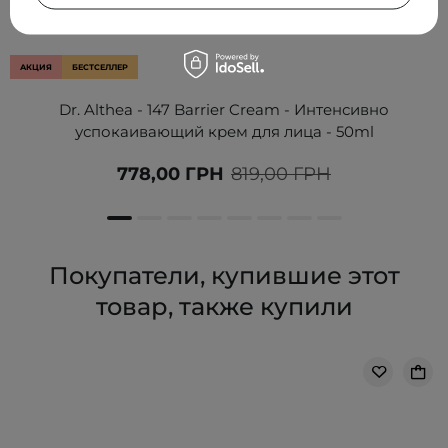
АКЦИЯ
БЕСТСЕЛЛЕР
Dr. Althea - 147 Barrier Cream - Интенсивно
успокаивающий крем для лица - 50ml
778,00 ГРН
819,00 ГРН
Покупатели, купившие этот
товар, также купили