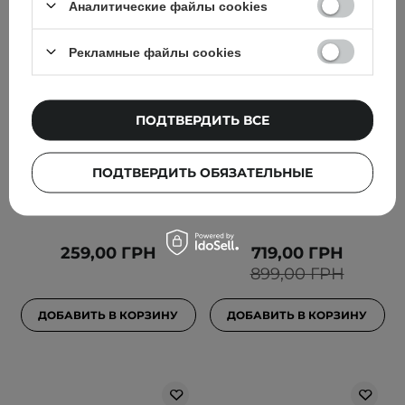
Аналитические файлы cookies
Рекламные файлы cookies
АКЦИЯ
ПОДТВЕРДИТЬ ВСЕ
Frankly - Closer Mask -
Frankly - Closer Toner
Тканевая маска для
Pads - Пэды для
сужения пор - 1шт./22ml
сужения пор - 70шт.
ПОДТВЕРДИТЬ ОБЯЗАТЕЛЬНЫЕ
2
2
259,00 ГРН
719,00 ГРН
899,00 ГРН
ДОБАВИТЬ В КОРЗИНУ
ДОБАВИТЬ В КОРЗИНУ