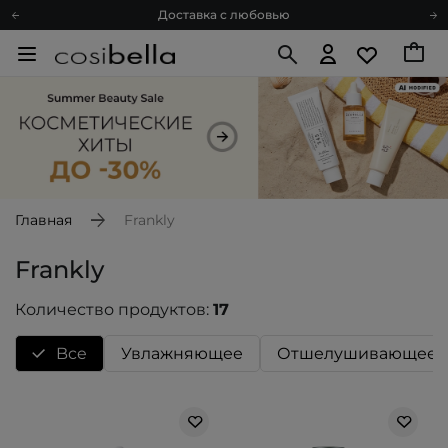
Доставка с любовью
Подарочные карты
Блог
Спроси косметолога
Познакомимся?
Доставка с любовью
Подарочные карты
Блог
Главная
Frankly
Frankly
Количество продуктов:
17
Bce
Увлажняющее
Отшелушивающее