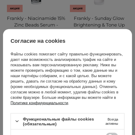
АКЦИЯ
АКЦИЯ
Frankly - Niacinamide 15%
Frankly - Sunday Glow
Zinc Beads Serum -
Brightening & Tone Up
Сыворотка от
Serum - Осветляющая
высыпаний с
сыворотка для лица -
Согласие на cookies
ниацинамидом 15% и
37ml
цинком - 30ml
Файлы cookies помогают сайту правильно функционировать,
дают нам возможность анализировать трафик на сайте и
4
11
показывать вам персонализированную рекламу. Ниже вы
можете проверить информацию о том, какие данные мы и
наши партнёры собираем, и с какой целью. Вы можете
408,00 ГРН
440,00 ГРН
решить, давать ли согласие на обработку данных и кому
510,00 ГРН
550,00 ГРН
(кроме необходимых функциональных данных). Отменить
согласие можно в любой момент, удалив файлы cookies в
своём браузере. Больше информации вы можете найти в
ДОБАВИТЬ В КОРЗИНУ
ДОБАВИТЬ В КОРЗИНУ
Политике конфиденциальности
.
Функциональные файлы cookies
Всегда
(обязательные)
активны