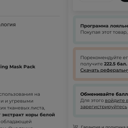
ОЛОГИЯ
Программа лояльн
Покупая этот товар
Порекомендуйте е
получите
222.5
бал.
sing Mask Pack
Скачать реферальн
использования на
Обменивайте балл
Для этого
войдите в
ми и угревыми
зарегистрируйтесь
их тканевых листа,
т
экстракт коры белой
, обладающей
Гарантия и политика 