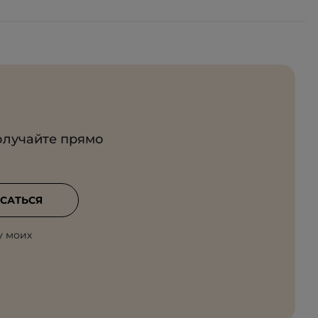
олучайте прямо
САТЬСЯ
у моих