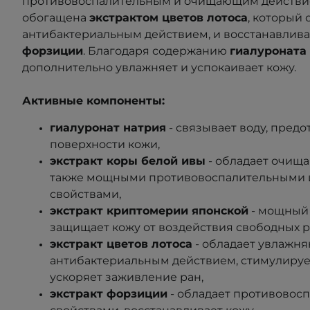
противовоспалительным и очищающим действие
обогащена
экстрактом цветов лотоса
, который
антибактериальным действием, и восстанавли
форзиции
. Благодаря содержанию
гиалуроната
дополнительно увлажняет и успокаивает кожу.
Активные компоненты:
гиалуронат натрия
- связывает воду, пред
поверхности кожи,
экстракт коры белой ивы
- обладает очищ
также мощными противовоспалительными 
свойствами,
экстракт криптомерии японской
- мощный 
защищает кожу от воздействия свободных р
экстракт цветов лотоса
- обладает увлажн
антибактериальным действием, стимулируе
ускоряет заживление ран,
экстракт форзиции
- обладает противовос