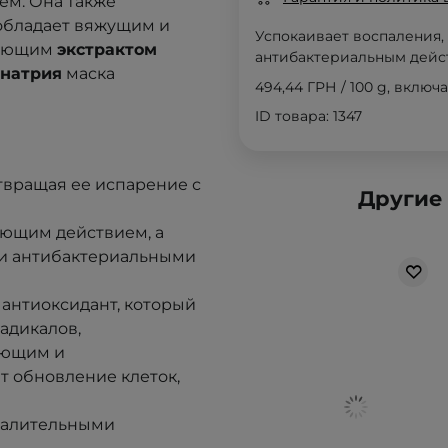
м. Она также
 обладает вяжущим и
Успокаивает воспаления,
вающим
экстрактом
антибактериальным дей
 натрия
маска
494,44 ГРН
/
100 g
, включ
ID товара: 1347
отвращая ее испарение с
Другие
ающим действием, а
и антибактериальными
антиоксидант, который
адикалов,
яющим и
т обновление клеток,
палительными