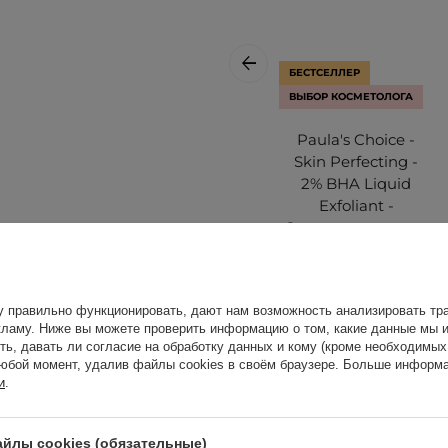
БЕСТСЕЛЛЕР
ВЫБОР КОСМЕТОЛОГА
Paula's Choice -
Skin Perfecting -
2% BHA Liquid
Exfoliant -
Отшелушивающий
тоник с
салициловой
кислотой 2% -
у правильно функционировать, дают нам возможность анализировать тра
а очищенную и
118ml
ламу. Ниже вы можете проверить информацию о том, какие данные мы и
е нуждаются в лечении.
ть, давать ли согласие на обработку данных и кому (кроме необходимы
1 399,00 ГРН
пределить по коже.
юбой момент, удалив файлы cookies в своём браузере. Больше информа
и
.
на аллергию. Проверьте
йлы cookies (обязательные)