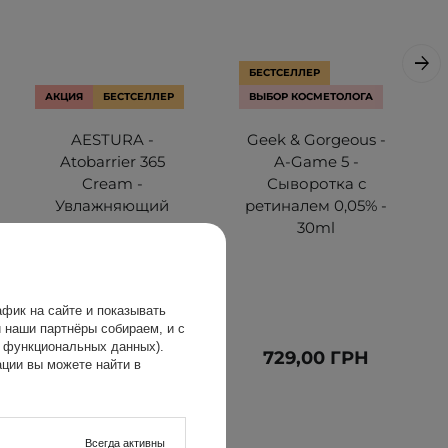
БЕСТСЕЛЛЕР
АКЦИЯ
БЕСТСЕЛЛЕР
ВЫБОР КОСМЕТОЛОГА
AESTURA -
Geek & Gorgeous -
Atobarrier 365
A-Game 5 -
Cream -
Сыворотка с
Увлажняющий
ретиналем 0,05% -
крем для лица с
30ml
церамидами и
холестеролом -
80ml
фик на сайте и показывать
 наши партнёры собираем, и с
х функциональных данных).
1 329,00 ГРН
729,00 ГРН
ции вы можете найти в
1 399,00 ГРН
Всегда активны