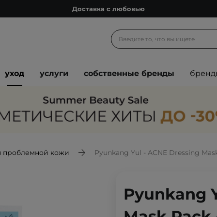
Подарочные карты
Блог
Спроси косметолога
Познакомимся?
уход
услуги
собственные бренды
бренд
Доставка с любовью
Подарочные карты
Блог
я проблемной кожи
Pyunkang Yul - ACNE Dressing Mask
Pyunkang Y
Mask Pack 