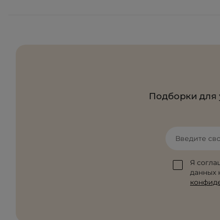
Подборки для 
Введите св
Я согла
данных к
конфид