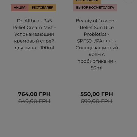
БЕСТСЕЛЛЕР
АКЦИЯ
БЕСТСЕЛЛЕР
ВЫБОР КОСМЕТОЛОГА
Dr. Althea - 345
Beauty of Joseon -
Relief Cream Mist -
Relief Sun Rice
Успокаивающий
Probiotics -
кремовый спрей
SPF50+/PA++++ -
для лица - 100ml
Солнцезащитный
крем с
пробиотиками -
50ml
764,00 ГРН
550,00 ГРН
849,00 ГРН
599,00 ГРН