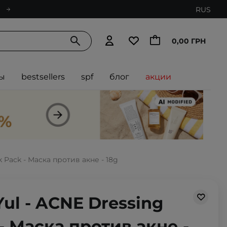
RUS
0,00 ГРН
ы
bestsellers
spf
блог
акции
 Pack - Маска против акне - 18g
ul - ACNE Dressing
- Маска против акне -