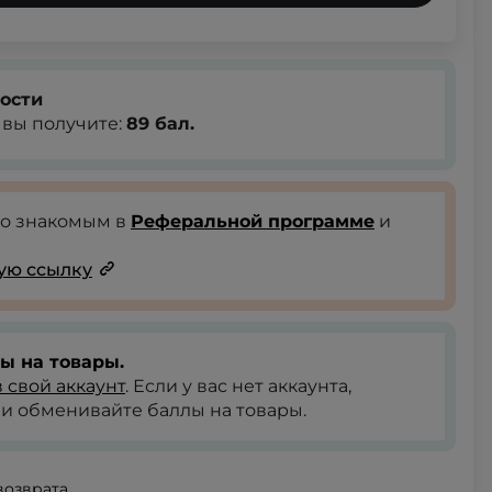
ости
, вы получите:
89
бал.
го знакомым в
Реферальной программе
и
ую ссылку
ы на товары.
 свой аккаунт
. Если у вас нет аккаунта,
и обменивайте баллы на товары.
возврата