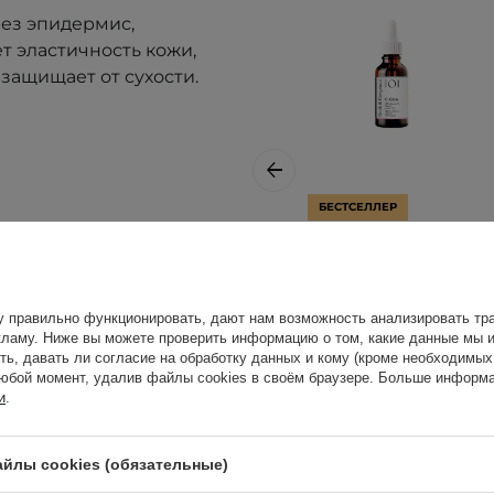
ез эпидермис,
ет эластичность кожи
,
 защищает от сухости
.
БЕСТСЕЛЛЕР
ает,
Geek & Gorgeous -
Сыворотка с
витамином С 15% -
их типов кожи и
у правильно функционировать, дают нам возможность анализировать тра
C-Glow - 30ml
ламу. Ниже вы можете проверить информацию о том, какие данные мы и
ть, давать ли согласие на обработку данных и кому (кроме необходимы
юбой момент, удалив файлы cookies в своём браузере. Больше информа
и
.
529,00 ГРН
йлы cookies (обязательные)