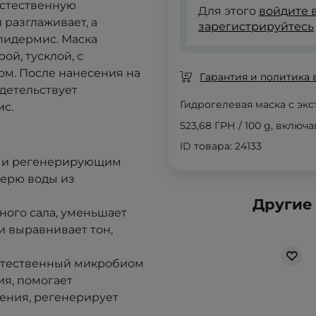
стественную
Для этого
войдите в
 разглаживает, а
зарегистрируйтесь
эпидермис
. Маска
ой, тусклой, с
ом.
После нанесения на
Гарантия и политика 
идетельствует
Гидрогелевая маска с эк
ис
.
523,68 ГРН
/
100 g
, включ
ID товара: 24133
м и регенерирующим
ерю воды из
Другие
ного сала, уменьшает
и выравнивает тон
,
стественный микробиом
я, помогает
ения, регенерирует