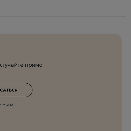
олучайте прямо
САТЬСЯ
у моих