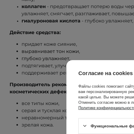
коллаген
-
предотвращает потерю воды чер
увлажняет, смягчает, разглаживает, повыша
гиалуроновая кислота
- глубоко
увлажняет,
Действие средства:
придает коже сияние,
выравнивает тон кожи
,
глубоко увлажняет
,
подтягивает, улучшает эластичность и смягч
поддерживает регенерацию кожи.
Согласие на cookies
Производитель рекомендует средство для так
Файлы cookies помогают сайт
косметических дефектов:
вам персонализированную рек
какой целью. Вы можете реши
Отменить согласие можно в л
все типы кожи,
Политике конфиденциальност
серая и тусклая кожа,
неравномерный тон кожи,
зрелая кожа.
Функциональные фа