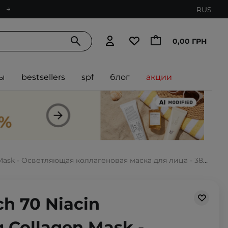
RUS
0,00 ГРН
ы
bestsellers
spf
блог
акции
 Mask - Осветляющая коллагеновая маска для лица - 38g
ch 70 Niacin
g Collagen Mask -