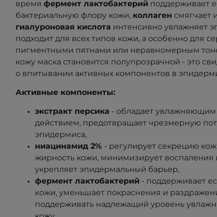
время
фермент лактобактерий
поддерживает е
бактериальную флору кожи,
коллаген
смягчает и
гиалуроновая кислота
интенсивно увлажняет 
подходит для всех типов кожи, а особенно для сер
пигментными пятнами или неравномерным тон
кожу маска становится полупрозрачной -
это св
о впитывании активных компонентов в эпидерм
Активные компоненты:
экстракт персика
- обладает увлажняющи
действием, предотвращает чрезмерную пот
эпидермиса,
ниацинамид 2%
-
регулирует секрецию кож
жирность кожи, минимизирует воспаления 
укрепляет эпидермальный барьер,
фермент лактобактерий
- поддерживает е
кожи, уменьшает покраснения и раздражени
поддерживать надлежащий уровень увлажн
кожу,