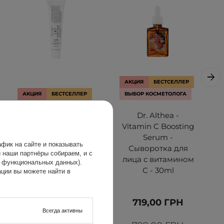
АКЦИЯ
БЕСТСЕЛЛЕР
АКЦИЯ
БЕСТСЕЛЛЕР
ВЫБОР КОСМЕТОЛОГА
Dr. Althea - 147
Dr. Althea -
Barrier Cream -
Vitamin C Boosting
Интенсивно
Serum -
фик на сайте и показывать
успокаивающий
Сыворотка для
 наши партнёры собираем, и с
крем для лица -
лица с витамином
х функциональных данных).
50ml
С - 30ml
ции вы можете найти в
778,00 ГРН
719,00 ГРН
Всегда активны