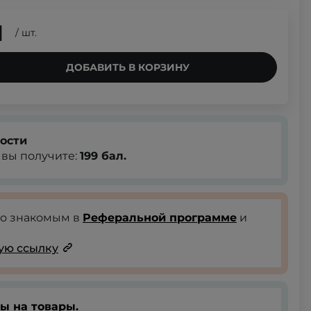
Н
/
шт.
ДОБАВИТЬ В КОРЗИНУ
ости
, вы получите:
199
бал.
го знакомым в
Реферальной программе
и
ую ссылку
ы на товары.