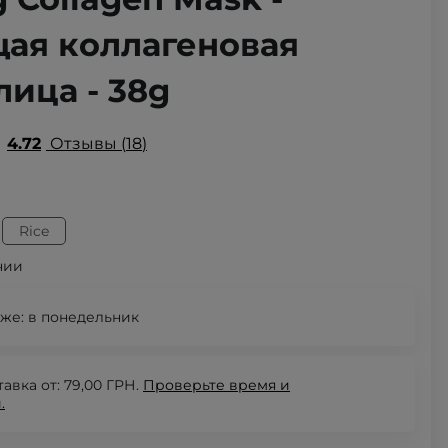
ая коллагеновая
лица - 38g
4.72
Отзывы
18
Rice
чии
же:
в понедельник
авка от: 79,00 ГРН.
Проверьте
время и
.