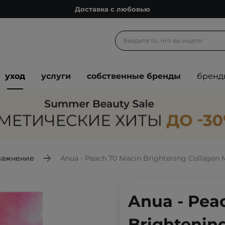
Доставка с любовью
Подарочные карты
Блог
Спроси косметолога
уход
услуги
собственные бренды
бренд
Познакомимся?
Доставка с любовью
Подарочные карты
Блог
лажнение
Anua - Peach 70 Niacin Brightening Collagen
Anua - Pea
Brightenin