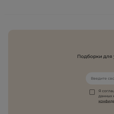
Подборки для 
Введите св
Я согла
данных к
конфид