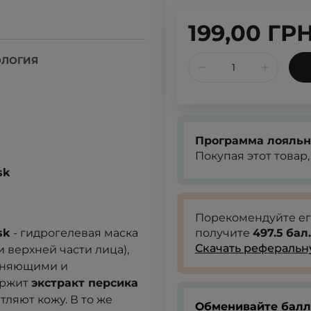
199,00 ГР
ОЛОГИЯ
Программа лояльн
Покупая этот товар
sk
Порекомендуйте е
ask
-
гидрогелевая маска
получите
497.5
бал.
Скачать реферальн
и верхней части лица)
,
жняющими и
ержит
экстракт персика
тляют кожу.
В то же
Обменивайте балл