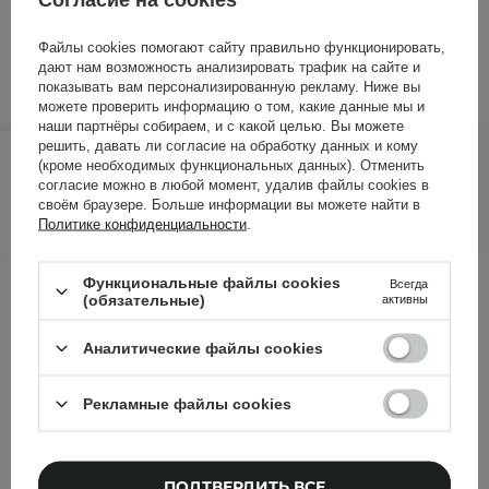
ID товара: 22402
Файлы cookies помогают сайту правильно функционировать,
дают нам возможность анализировать трафик на сайте и
показывать вам персонализированную рекламу. Ниже вы
можете проверить информацию о том, какие данные мы и
наши партнёры собираем, и с какой целью. Вы можете
656,00 ГРН
690,00 ГРН
решить, давать ли согласие на обработку данных и кому
/
шт.
(кроме необходимых функциональных данных). Отменить
согласие можно в любой момент, удалив файлы cookies в
ДОБАВИТЬ В КОРЗИНУ
своём браузере. Больше информации вы можете найти в
Политике конфиденциальности
.
Другие клиенты также
Функциональные файлы cookies
Всегда
(обязательные)
активны
проверили
Аналитические файлы cookies
Рекламные файлы cookies
ПОДТВЕРДИТЬ ВСЕ