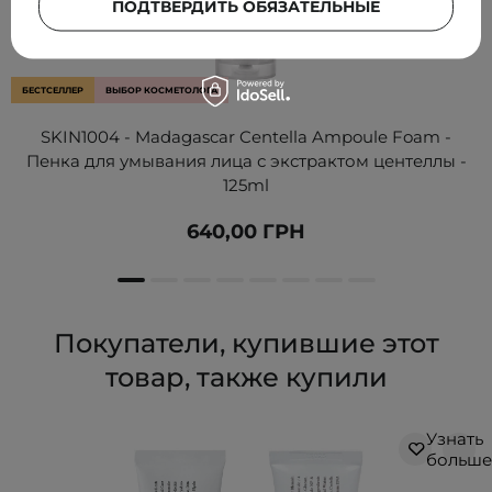
ПОДТВЕРДИТЬ ОБЯЗАТЕЛЬНЫЕ
БЕСТСЕЛЛЕР
ВЫБОР КОСМЕТОЛОГА
SKIN1004 - Madagascar Centella Ampoule Foam -
Пенка для умывания лица с экстрактом центеллы -
125ml
640,00 ГРН
Покупатели, купившие этот
товар, также купили
Узнать
больше