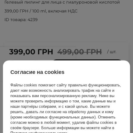
Гелевый пилинг для лица с гиалуроновой кислотой
399,00 ГРН
/
100 ml
, включая НДС
ID товара: 4239
399,00 ГРН
499,00 ГРН
/
шт.
ДОБАВИТЬ В КОРЗИНУ
Согласие на cookies
Файлы cookies помогают сайту правильно функционировать,
Другие клиенты также
дают нам возможность анализировать трафик на сайте и
проверили
показывать вам персонализированную рекламу. Ниже вы
можете проверить информацию о том, какие данные мы и
наши партнёры собираем, и с какой целью. Вы можете
решить, давать ли согласие на обработку данных и кому
(кроме необходимых функциональных данных). Отменить
согласие можно в любой момент, удалив файлы cookies в
своём браузере. Больше информации вы можете найти в