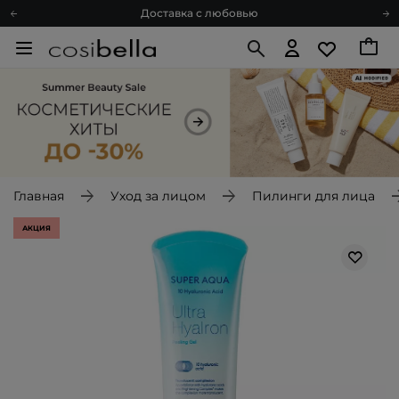
Доставка с любовью
Подарочные карты
Блог
Спроси косметолога
Познакомимся?
Доставка с любовью
Подарочные карты
Блог
Главная
Уход за лицом
Пилинги для лица
АКЦИЯ