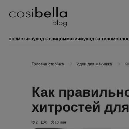
косметика
уход за лицом
макияж
уход за телом
воло
Головна сторінка
Идеи для макияжа
Ка
Как правильн
хитростей дл
2
0
10 мин