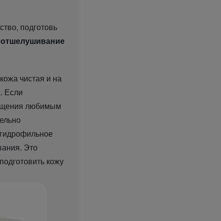
ство, подготовь
 отшелушивание
кожа чистая и на
. Если
чищения любимым
тельно
, гидрофильное
вания. Это
 подготовить кожу