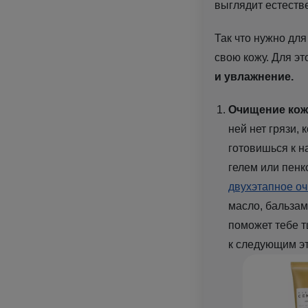
выглядит естеств
Так что нужно дл
свою кожу. Для э
и увлажнение.
Очищение кож
ней нет грязи,
готовишься к н
гелем или пенк
двухэтапное о
масло, бальзам
поможет тебе т
к следующим э