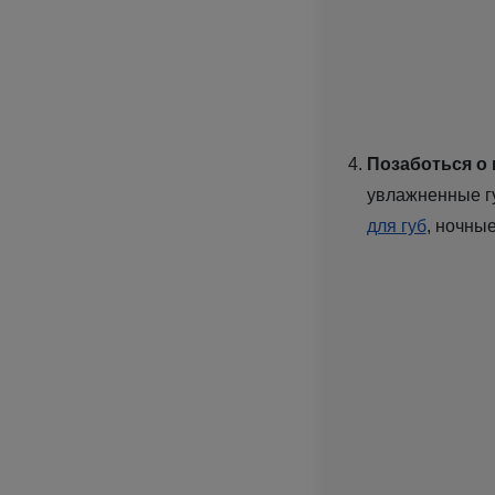
Позаботься о 
увлажненные г
для губ
, ночны