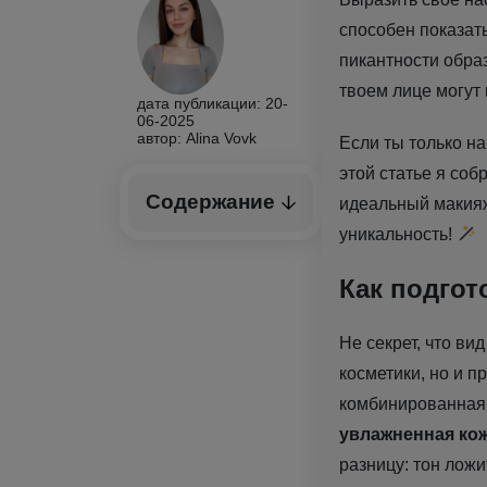
способен показать
пикантности обра
твоем лице могут 
дата публикации: 20-
06-2025
автор: Alina Vovk
Если ты только на
этой статье я соб
Содержание
идеальный макияж
уникальность!
Как подгот
Не секрет, что ви
косметики, но и п
комбинированная
увлажненная кож
разницу: тон лож