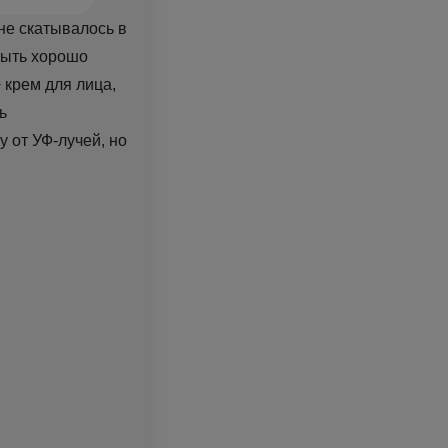
не скатывалось в
быть хорошо
крем для лица,
ь
у от УФ-лучей, но