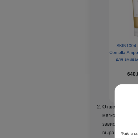
SKIN1004 
Centella Ampo
для вмива
екстрактом ц
640,
Отшелушивани
мягкой. Для эт
зависимости от
выравнивает ре
Файли co