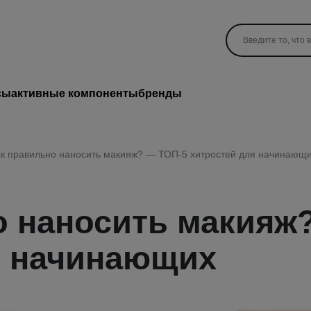
сы
активные компоненты
бренды
к правильно наносить макияж? — ТОП-5 хитростей для начинающ
о наносить макияж
я начинающих