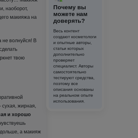
Почему вы
и, наоборот,
можете нам
щего макияжа на
доверять?
Весь контент
создают косметологи
а не волнуйся! В
и опытные авторы,
статьи которых
сделать
дополнительно
ркнет твою
проверяет
специалист. Авторы
самостоятельно
тестируют средства,
поэтому все
описания основаны
на реальном опыте
коративной
использования.
 сухая, жирная,
ая и хорошо
чувствуешь
 дольше, а макияж