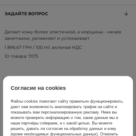
ЗАДАЙТЕ ВОПРОС
Делает кожу более эластичной, а морщины - менее
заметными, увлажняет и успокаивает
1 896,67 ГРН
/
100 ml
, включая НДС
ID товара: 7075
569,00 ГРН
/
шт.
Согласие на cookies
ДОБАВИТЬ В КОРЗИНУ
Файлы cookies помогают сайту правильно функционировать,
дают нам возможность анализировать трафик на сайте и
показывать вам персонализированную рекламу. Ниже вы
можете проверить информацию о том, какие данные мы и
Другие клиенты также
наши партнёры собираем, и с какой целью. Вы можете
проверили
решить, давать ли согласие на обработку данных и кому
(кроме необходимых функциональных данных). Отменить