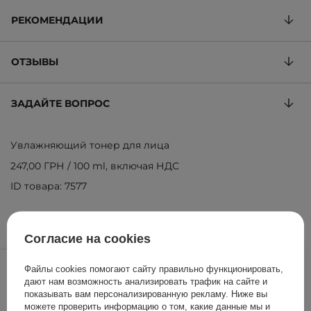
РЕКОМЕНДАЦИИ
ОТЗЫВЫ
ЗАДАЙТЕ ВОПРОС
Увлажняющий тонер для лица
247,00 ГРН
/
100 ml
, включая НДС
ID товара: 7577
Согласие на cookies
494,00 ГРН
549,00 ГРН
/
шт.
Файлы cookies помогают сайту правильно функционировать,
дают нам возможность анализировать трафик на сайте и
ДОБАВИТЬ В КОРЗИНУ
показывать вам персонализированную рекламу. Ниже вы
можете проверить информацию о том, какие данные мы и