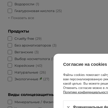
Водоросли
1
Гиалуроновая кислота
25
+ Показать все
Продукты
Cruelty free
29
Без ароматизаторов
3
Веганские
3
Выбор косметолога
1
Согласие на cookies
Корейские
40
Натуральные
26
Файлы cookies помогают сайт
Экологичные
27
вам персонализированную рек
какой целью. Вы можете реши
Отменить согласие можно в л
Политике конфиденциальност
Виды солнцезащитных фильтров
Минеральные / Физические
1
Функциональные фа