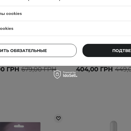
лы cookies
АКЦИЯ
 Hyaluronic Acid Natural Sun
Isntree - Mugwort Calmi
ookies
eam SPF50+/PA++++ -
Wash - Энзимная пуд
ащитный крем для лица с
умывания лица - 
еским фильтром - 50ml
ИТЬ ОБЯЗАТЕЛЬНЫЕ
ПОДТВЕ
35
165
00 ГРН
679,00 ГРН
404,00 ГРН
449,