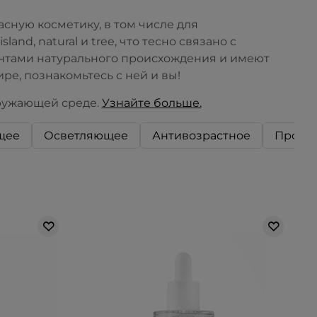
сную косметику, в том числе для
and, natural и tree, что тесно связано с
нтами натурального происхождения и имеют
ре, познакомьтесь с ней и вы!
кружающей среде.
Узнайте больше.
щее
Осветляющее
Антивозрастное
Против