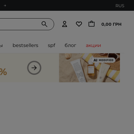
RUS
0,00 ГРН
ы
bestsellers
spf
блог
акции