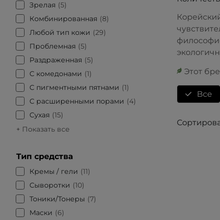
Зрелая
5
Корейский
Комбинированная
8
чувствител
Любой тип кожи
29
философие
Проблемная
5
экологичн
Раздраженная
5
Этот бр
С комедонами
1
С пигментными пятнами
1
Bce
С расширенными порами
4
Сухая
15
Сортирова
+ Показать все
Тип средства
Кремы / гели
11
Сыворотки
10
Тоники/Тонеры
7
Маски
6