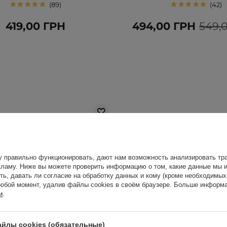
89
42
419,00 ГРН
494,00 ГРН
549,
у правильно функционировать, дают нам возможность анализировать тра
ламу. Ниже вы можете проверить информацию о том, какие данные мы и
ть, давать ли согласие на обработку данных и кому (кроме необходимы
юбой момент, удалив файлы cookies в своём браузере. Больше информа
и
.
йлы cookies (обязательные)