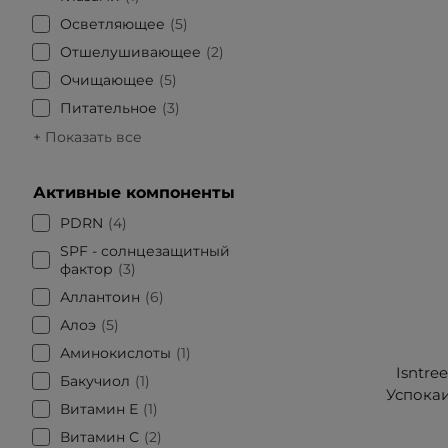
Осветляющее
5
Отшелушивающее
2
Очищающее
5
Питательное
3
+ Показать все
Активные компоненты
PDRN
4
SPF - солнцезащитный
фактор
3
Аллантоин
6
Алоэ
5
Аминокислоты
1
Isntree
Бакучиол
1
Успока
Витамин Е
1
Витамин С
2