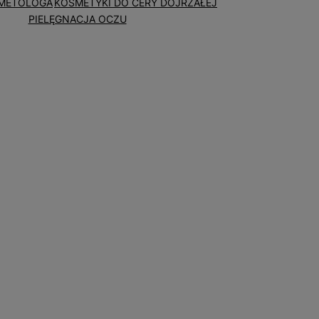
METOLOGA
KOSMETYKI DO CERY DOJRZAŁEJ
PIELĘGNACJA OCZU