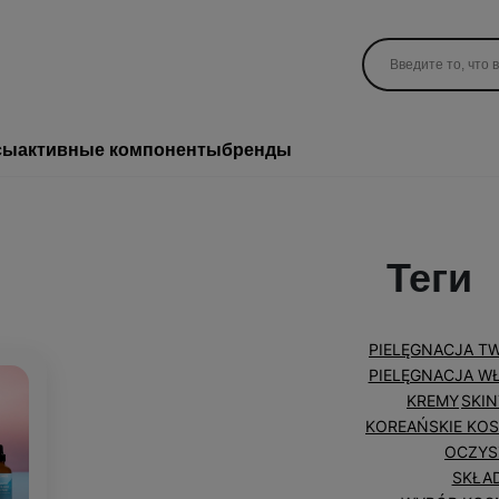
сы
активные компоненты
бренды
Теги
PIELĘGNACJA T
PIELĘGNACJA 
KREMY
SKI
KOREAŃSKIE KOS
OCZYS
SKŁAD