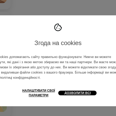
Згода на cookies
okies допомагають сайту правильно функціонувати. Нижче ви можете
ути, які дані і з якою метою збираємо ми та наші партнери. Ви маєте мож
умови їх зберігання або доступу до них. Ви можете відкликати свою згоду
, видаливши файли cookies з вашого браузера. Більше інформації ви мо
політиці конфіденційності
.
НАЛАШТУВАТИ СВОЇ
ДОЗВОЛИТИ ВСІ
ПАРАМЕТРИ