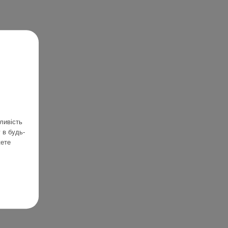
ливість
 в будь-
жете