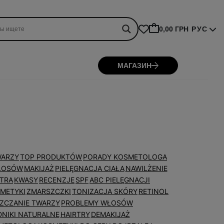
0,00 ГРН
РУС
МАГАЗИН
WARZY
TOP PRODUKTÓW
PORADY KOSMETOLOGA
WŁOSÓW
MAKIJAŻ
PIELĘGNACJA CIAŁA
NAWILŻENIE
NTRA
KWASY
RECENZJE
SPF
ABC PIELĘGNACJI
METYKI
ZMARSZCZKI
TONIZACJA SKÓRY
RETINOL
ZCZANIE TWARZY
PROBLEMY WŁOSÓW
NIKI NATURALNE
HAIRTRY
DEMAKIJAŻ