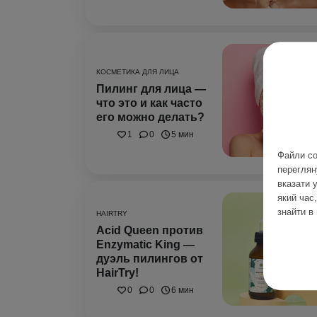
КОСМЕТИКА ДЛЯ ЛИЦА
Пилинг для лица —
что это и как часто
его можно делать?
1
0
5 мин
Файли co
переглян
вказати 
який час
знайти в
HAIRTRY
Acid Queen против
Enzymatic King —
дуэль пилингов от
HairTry!
0
0
6 мин