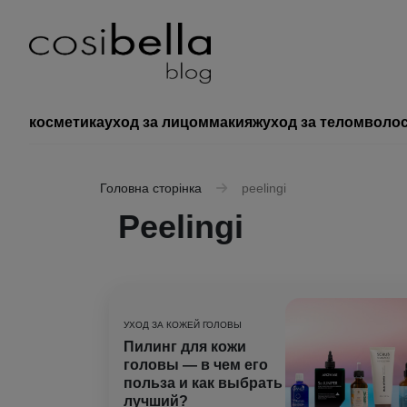
косметика
уход за лицом
макияж
уход за телом
воло
Головна сторінка
peelingi
Peelingi
УХОД ЗА КОЖЕЙ ГОЛОВЫ
Пилинг для кожи
головы — в чем его
польза и как выбрать
лучший?