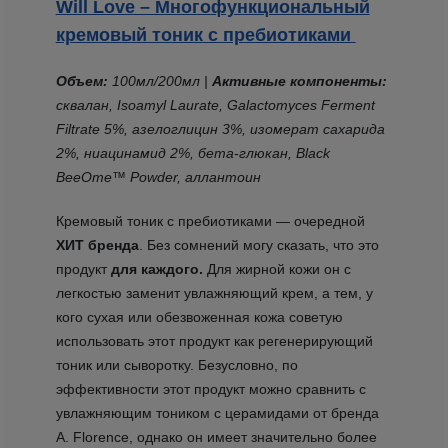
Will Love – Многофункциональный
кремовый тоник с пребиотиками
Объем:
100мл/200мл |
Активные компоненты:
сквалан, Isoamyl Laurate, Galactomyces Ferment
Filtrate 5%, азелоглицин 3%, изомерат сахарида
2%, ниацинамид 2%, бета-глюкан, Black
BeeOme™ Powder, аллантоин
Кремовый тоник с пребиотиками — очередной
ХИТ бренда
. Без сомнений могу сказать, что это
продукт
для каждого.
Для жирной кожи он с
легкостью заменит увлажняющий крем, а тем, у
кого сухая или обезвоженная кожа советую
использовать этот продукт как регенерирующий
тоник или сыворотку. Безусловно, по
эффективности этот продукт можно сравнить с
увлажняющим тоником с церамидами от бренда
A. Florence, однако он имеет значительно более