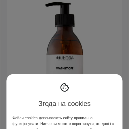
Згода на cookies
SkinTra – Wash It Off – Гель для
Файли cookies допомагають сайту правильно
функціонувати. Нижче ви можете переглянути, які дані і з
умывания лица с глюкозидами