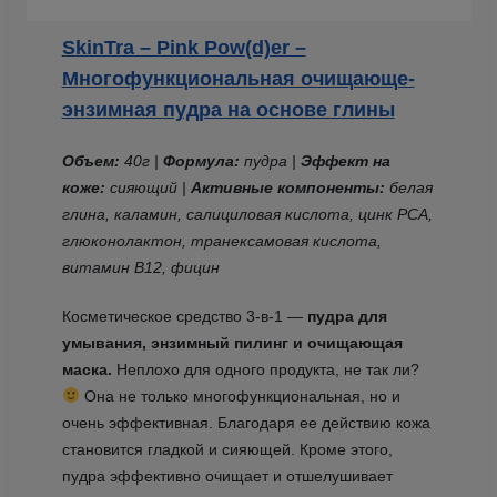
SkinTra – Pink Pow(d)er –
Многофункциональная очищающе-
энзимная пудра на основе глины
Объем:
40г |
Формула:
пудра |
Эффект на
коже:
сияющий |
Активные компоненты:
белая
глина, каламин, салициловая кислота, цинк PCA,
глюконолактон, транексамовая кислота,
витамин В12, фицин
Косметическое средство 3-в-1 —
пудра для
умывания, энзимный пилинг и очищающая
маска.
Неплохо для одного продукта, не так ли?
Она не только многофункциональная, но и
очень эффективная. Благодаря ее действию кожа
становится гладкой и сияющей. Кроме этого,
пудра эффективно очищает и отшелушивает