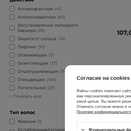
Антивозрастное
41
Антиоксидантное
60
Восстановление липидного
барьера
26
107,
Защита от солнца
14
Лифтинг
10
Освежающее
11
Осветляющее
37
Отшелушивающее
197
Согласие на cookies
Очищающее
144
Питательное
27
Файлы cookies помогают сайт
+ Показать все
вам персонализированную рек
какой целью. Вы можете реши
Отменить согласие можно в л
Тип волос
Политике конфиденциальност
Жирные
1
Ослабленные/склонны к
Функциональные фа