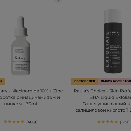
ЕР
БЕСТСЕЛЛЕР
ВЫБОР КОСМЕТОЛ
ary - Niacinamide 10% + Zinc
Paula's Choice - Skin Perf
воротка с ниацинамидом и
BHA Liquid Exfolian
цинком - 30ml
Отшелушивающий то
салициловой кислотой 2
4051
1751