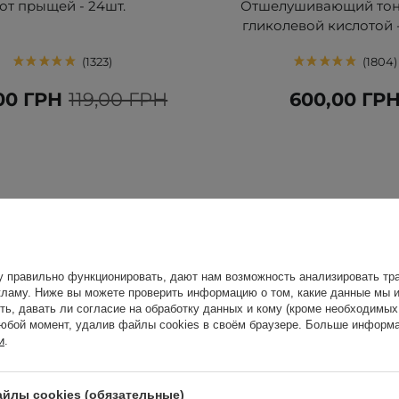
от прыщей - 24шт.
Отшелушивающий тон
гликолевой кислотой 
1323
1804
00 ГРН
119,00 ГРН
600,00 ГР
у правильно функционировать, дают нам возможность анализировать тра
ламу. Ниже вы можете проверить информацию о том, какие данные мы и
ть, давать ли согласие на обработку данных и кому (кроме необходимы
юбой момент, удалив файлы cookies в своём браузере. Больше информа
и
.
йлы cookies (обязательные)