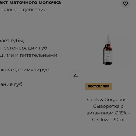
акт маточного молочка
жняющее действие
ает губы,
т регенерации губ,
ющими и питательными
ажняет, стимулирует
ание губ.
БЕСТСЕЛЛЕР
Geek & Gorgeous -
Сыворотка с
витамином С 15% -
C-Glow - 30ml