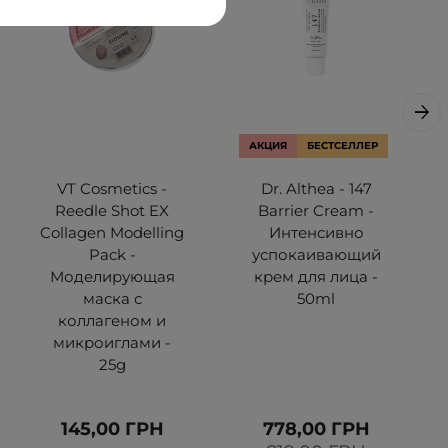
АКЦИЯ
БЕСТСЕЛЛЕР
VT Cosmetics -
Dr. Althea - 147
Reedle Shot EX
Barrier Cream -
Collagen Modelling
Интенсивно
Pack -
успокаивающий
Моделирующая
крем для лица -
маска с
50ml
коллагеном и
микроиглами -
25g
145,00 ГРН
778,00 ГРН