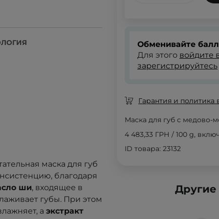
ОЛОГИЯ
Обменивайте балл
Для этого
войдите в
зарегистрируйтесь
Гарантия и политика 
Маска для губ с медово-
4 483,33 ГРН
/
100 g
, вклю
ID товара: 23132
тательная маска для губ
нсистенцию, благодаря
сло ши
, входящее в
Другие
глаживает губы. При этом
влажняет, а
экстракт