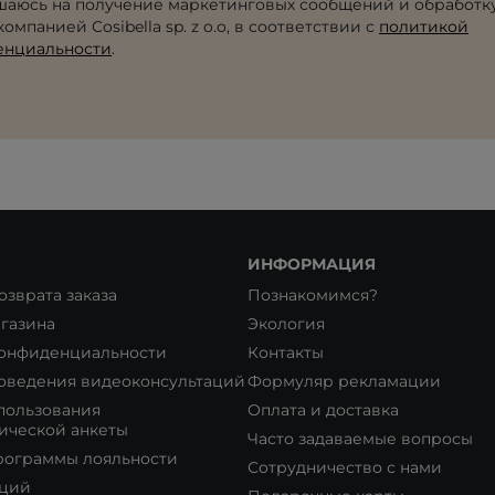
шаюсь на получение маркетинговых сообщений и обработк
омпанией Cosibella sp. z o.o, в соответствии с
политикой
енциальности
.
ИНФОРМАЦИЯ
озврата заказа
Познакомимся?
газина
Экология
конфиденциальности
Контакты
оведения видеоконсультаций
Формуляр рекламации
пользования
Оплата и доставка
ической анкеты
Часто задаваемые вопросы
рограммы лояльности
Сотрудничество с нами
кций