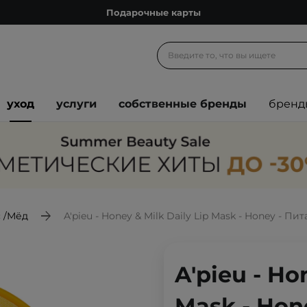
Подарочные карты
Блог
Спроси косметолога
Познакомимся?
уход
услуги
собственные бренды
бренд
Доставка с любовью
Подарочные карты
Блог
 /Мёд
A'pieu - Honey & Milk Daily Lip Mask - Honey - Пи
A'pieu - Ho
Mask - Hon