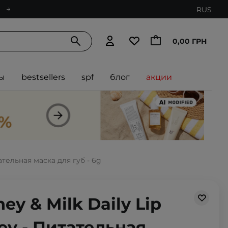
RUS
0,00 ГРН
ы
bestsellers
spf
блог
акции
тательная маска для губ - 6g
ney & Milk Daily Lip
ey - Питательная