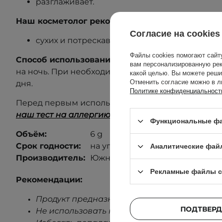
разглаживает.
Наш косметолог рекомендует средство для:
Согласие на cookies
сухих и потрескавшихся губ.
Файлы cookies помогают сайт
Способ использования:
Равномерно нанести мас
вам персонализированную рек
на ночь.
При необходимости повторять нанесени
какой целью. Вы можете реши
Отменить согласие можно в л
дня.
Политике конфиденциальност
Перед первым использованием выполните тест 
наш тест на аллергию
, чтобы узнать больше
.
Функциональные фа
Объём:
6 g
Срок годности:
на упаковке.
Аналитические фай
Производитель:
Южная Корея.
Рекламные файлы c
Рекомендации:
Продукт предназначен только для наружно
ПОДТВЕРД
Не использовать на поврежденной коже.