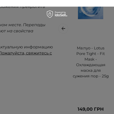
дражения прекратить
ном месте. Перепады
ют на свойства
. Актуальную информацию
Ma:nyo - Lotus
Пожалуйста, свяжитесь с
Pore Tight - Fit
Mask -
Охлаждающая
маска для
сужения пор - 25g
149,00 ГРН