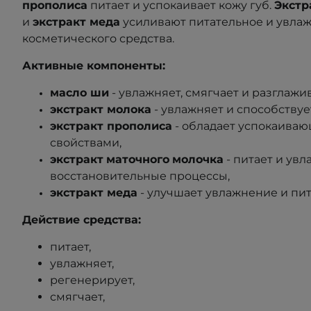
прополиса
питает и успокаивает кожу губ.
Экстр
и
экстракт меда
усиливают питательное и увла
косметического средства.
Активные компоненты:
масло ши
- увлажняет, смягчает и разглажив
экстракт молока
- увлажняет и способствуе
экстракт прополиса
- обладает успокаива
свойствами,
экстракт
маточного
молочка
- питает и увл
восстановительные процессы,
экстракт меда
- улучшает увлажнение и пит
Действие средства:
питает,
увлажняет,
регенерирует,
смягчает,