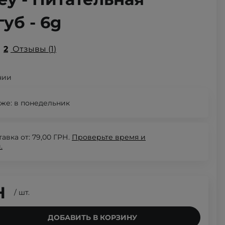
уб - 6g
2
Отзывы
1
чии
же:
в понедельник
авка от: 79,00 ГРН.
Проверьте
время и
.
Н
/
шт.
ДОБАВИТЬ В КОРЗИНУ