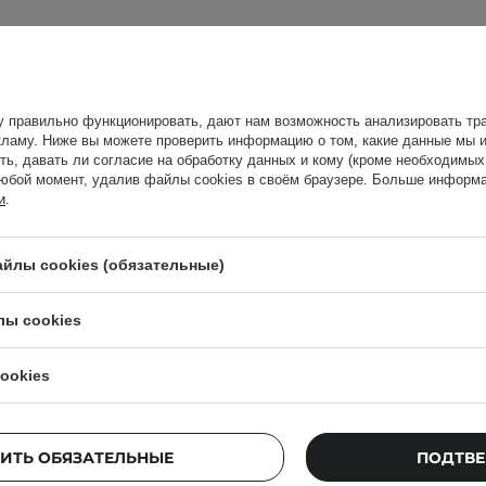
529,00 ГРН
у правильно функционировать, дают нам возможность анализировать тра
ку на губы и оставить
ламу. Ниже вы можете проверить информацию о том, какие данные мы и
е средства в течение
ть, давать ли согласие на обработку данных и кому (кроме необходимы
юбой момент, удалив файлы cookies в своём браузере. Больше информа
и
.
на аллергию. Проверьте
Покупатели, к
йлы cookies (обязательные)
лы cookies
ookies
го использования.
ИТЬ ОБЯЗАТЕЛЬНЫЕ
ПОДТВЕ