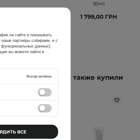
30ml
543,00 ГРН
1 799,00 ГРН
639,00 ГРН
фик на сайте и показывать
 наши партнёры собираем, и с
х функциональных данных).
ции вы можете найти в
упившие этот товар, также купили
Всегда активны
РДИТЬ ВСЕ