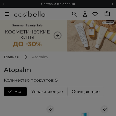
Доставка с любовью
Подарочные карты
Блог
Спроси косметолога
Познакомимся?
Доставка с любовью
Подарочные карты
Блог
Главная
Atopalm
Atopalm
Количество продуктов:
5
Bce
Увлажняющее
Очищающее