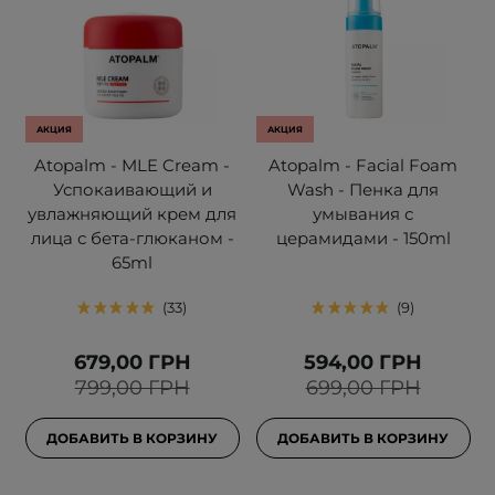
АКЦИЯ
АКЦИЯ
Atopalm - MLE Cream -
Atopalm - Facial Foam
Успокаивающий и
Wash - Пенка для
увлажняющий крем для
умывания с
лица с бета-глюканом -
церамидами - 150ml
65ml
33
9
679,00 ГРН
594,00 ГРН
799,00 ГРН
699,00 ГРН
ДОБАВИТЬ В КОРЗИНУ
ДОБАВИТЬ В КОРЗИНУ