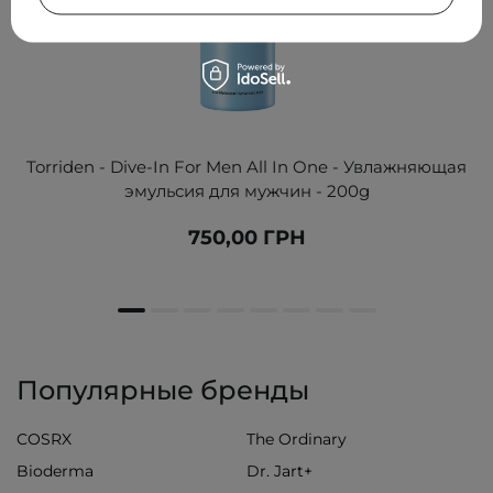
Torriden - Dive-In For Men All In One - Увлажняющая
эмульсия для мужчин - 200g
750,00 ГРН
Популярные бренды
COSRX
The Ordinary
Bioderma
Dr. Jart+