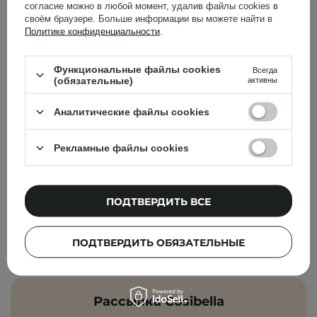
согласие можно в любой момент, удалив файлы cookies в
750,00 ГРН
своём браузере. Больше информации вы можете найти в
Политике конфиденциальности
.
Функциональные файлы cookies
Всегда
(обязательные)
активны
Популярные бренды
Аналитические файлы cookies
COSRX
The Ordinary
Рекламные файлы cookies
Bioderma
Dr. Jart+
Holika Holika
Paula's Choice
ПОДТВЕРДИТЬ ВСЕ
Cos De BAHA
Olaplex
Elizavecca
Pyunkang Yul
ПОДТВЕРДИТЬ ОБЯЗАТЕЛЬНЫЕ
CeraVe
Рассылка Cosibella