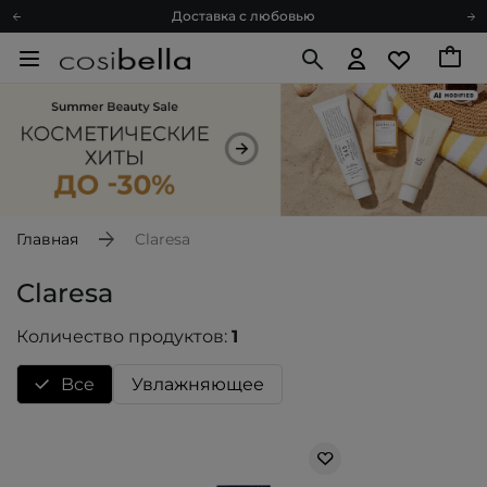
Доставка с любовью
Подарочные карты
Блог
Спроси косметолога
Познакомимся?
Доставка с любовью
Подарочные карты
Блог
Главная
Claresa
Claresa
Количество продуктов:
1
Bce
Увлажняющее