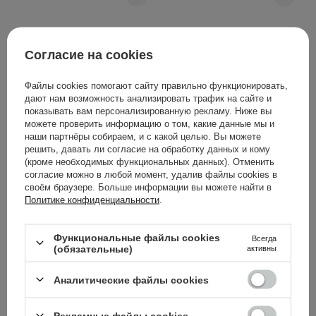
Согласие на cookies
Файлы cookies помогают сайту правильно функционировать,
дают нам возможность анализировать трафик на сайте и
АКЦИЯ
показывать вам персонализированную рекламу. Ниже вы
Dr.Melaxin - Cemenrete
Dr.Melaxin - Cicapyrin
можете проверить информацию о том, какие данные мы и
Picotonic Shot Cream -
Calming 4-Part Pad -
наши партнёры собираем, и с какой целью. Вы можете
решить, давать ли согласие на обработку данных и кому
Осветляющий крем от
Успокаивающие пэды
(кроме необходимых функциональных данных). Отменить
пигментации - 25g
для лица с
согласие можно в любой момент, удалив файлы cookies в
охлаждающим
своём браузере. Больше информации вы можете найти в
комплексом - 80шт.
Политике конфиденциальности
.
1
Функциональные файлы cookies
Всегда
(обязательные)
активны
1 071,00 ГРН
690,00 ГРН
1 339,00 ГРН
Аналитические файлы cookies
ДОБАВИТЬ В КОРЗИНУ
ДОБАВИТЬ В КОРЗИНУ
Рекламные файлы cookies