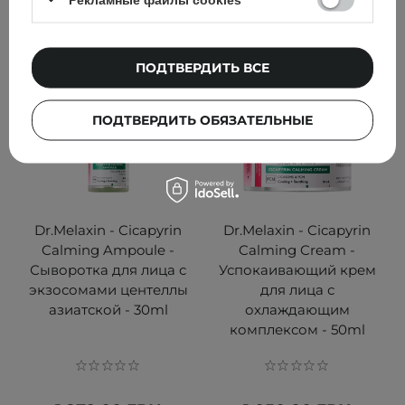
ПОДТВЕРДИТЬ ВСЕ
ПОДТВЕРДИТЬ ОБЯЗАТЕЛЬНЫЕ
Dr.Melaxin - Cicapyrin
Dr.Melaxin - Cicapyrin
Calming Ampoule -
Calming Cream -
Сыворотка для лица с
Успокаивающий крем
экзосомами центеллы
для лица с
азиатской - 30ml
охлаждающим
комплексом - 50ml