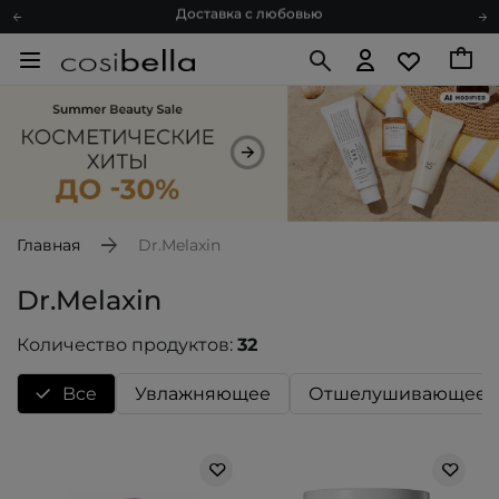
Подарочные карты
Блог
Спроси косметолога
Познакомимся?
Доставка с любовью
Подарочные карты
Блог
Главная
Dr.Melaxin
Dr.Melaxin
Количество продуктов:
32
Bce
Увлажняющее
Отшелушивающее