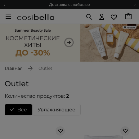
Доставка с любовью
Подарочные карты
Блог
Спроси косметолога
Познакомимся?
Доставка с любовью
Подарочные карты
Блог
Главная
Outlet
Outlet
Количество продуктов:
2
Bce
Увлажняющее