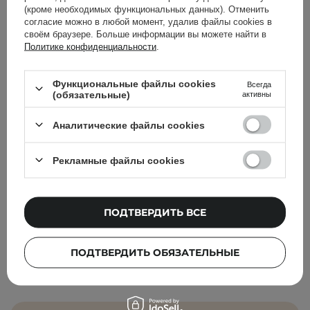
Torriden - Dive-In For Men All In One - Увлажняющая
(кроме необходимых функциональных данных). Отменить
эмульсия для мужчин - 200g
согласие можно в любой момент, удалив файлы cookies в
своём браузере. Больше информации вы можете найти в
750,00 ГРН
Политике конфиденциальности
.
Функциональные файлы cookies
Всегда
(обязательные)
активны
Аналитические файлы cookies
Популярные бренды
Рекламные файлы cookies
COSRX
The Ordinary
Bioderma
Dr. Jart+
ПОДТВЕРДИТЬ ВСЕ
Holika Holika
Paula's Choice
Cos De BAHA
Olaplex
ПОДТВЕРДИТЬ ОБЯЗАТЕЛЬНЫЕ
Elizavecca
Pyunkang Yul
CeraVe