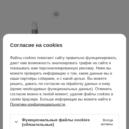
Согласие на cookies
Файлы cookies помогают сайту правильно функционировать,
дают нам возможность анализировать трафик на сайте и
Polemika - Интенсивно
показывать вам персонализированную рекламу. Ниже вы
увлажняющий крем для
можете проверить информацию о том, какие данные мы и
сухой, обезвоженной и
наши партнёры собираем, и с какой целью. Вы можете
решить, давать ли согласие на обработку данных и кому
чувствительной кожи -
(кроме необходимых функциональных данных). Отменить
Matcha Hydrate Pro -
согласие можно в любой момент, удалив файлы cookies в
50ml
своём браузере. Больше информации вы можете найти в
Политике конфиденциальности
.
1
Функциональные файлы cookies
Всегда
1 399,00 ГРН
(обязательные)
активны