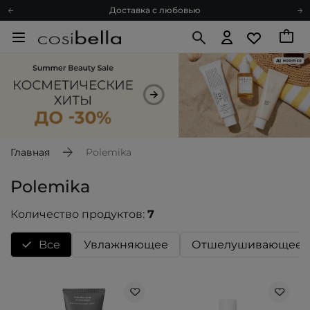
Доставка с любовью
Подарочные карты
Блог
Спроси косметолога
Познакомимся?
Доставка с любовью
Подарочные карты
Блог
Главная
Polemika
Polemika
Количество продуктов:
7
Bce
Увлажняющее
Отшелушивающее